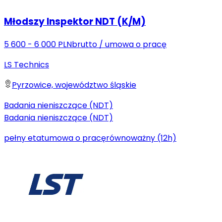
Młodszy Inspektor NDT (K/M)
5 600 - 6 000 PLN
brutto
/
umowa o pracę
LS Technics
Pyrzowice, województwo śląskie
Badania nieniszczące (NDT)
Badania nieniszczące (NDT)
pełny etat
umowa o pracę
równoważny (12h)