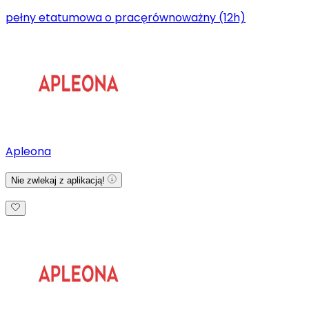
pełny etat
umowa o pracę
równoważny (12h)
Apleona
Nie zwlekaj z aplikacją!