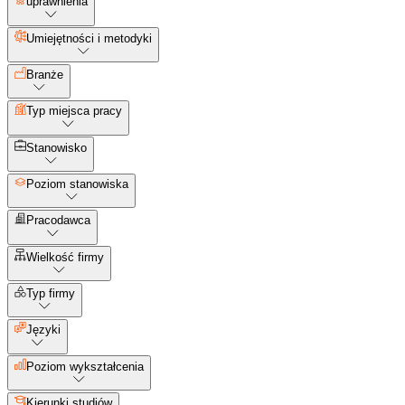
uprawnienia
Umiejętności i metodyki
Branże
Typ miejsca pracy
Stanowisko
Poziom stanowiska
Pracodawca
Wielkość firmy
Typ firmy
Języki
Poziom wykształcenia
Kierunki studiów