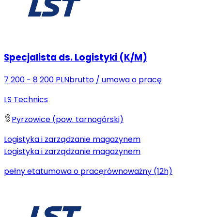
Specjalista ds. Logistyki (K/M)
7 200 - 8 200 PLN
brutto
/
umowa o pracę
LS Technics
Pyrzowice (pow. tarnogórski)
Logistyka i zarządzanie magazynem
Logistyka i zarządzanie magazynem
pełny etat
umowa o pracę
równoważny (12h)