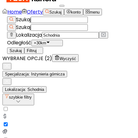
Home
Oferty
Szukaj
konto
menu
Szukaj
Szukaj
Lokalizacja
Odległość
+30km
Szukaj
Filtruj
WYBRANE OPCJE (
2
)
Wyczyść
Specjalizacja: Inżynieria górnicza
Lokalizacja: Schodnia
szybkie filtry