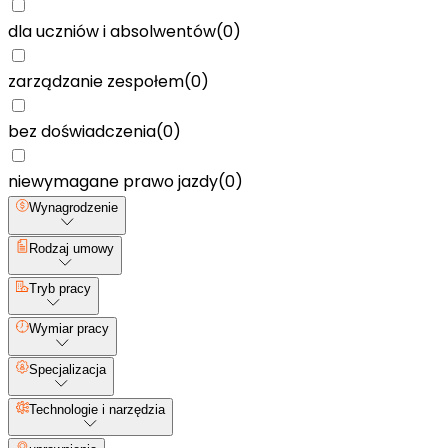
dla uczniów i absolwentów
(
0
)
zarządzanie zespołem
(
0
)
bez doświadczenia
(
0
)
niewymagane prawo jazdy
(
0
)
Wynagrodzenie
Rodzaj umowy
Tryb pracy
Wymiar pracy
Specjalizacja
Technologie i narzędzia