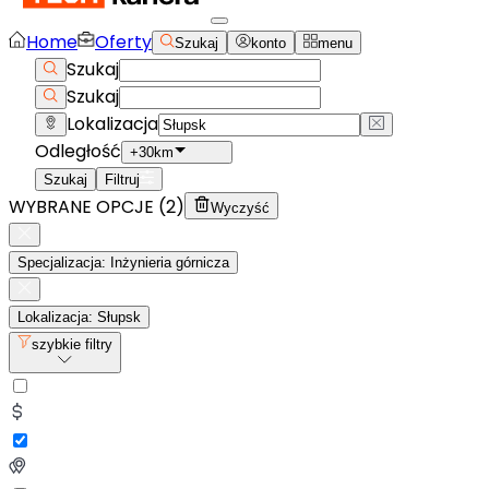
Home
Oferty
Szukaj
konto
menu
Szukaj
Szukaj
Lokalizacja
Odległość
+30km
Szukaj
Filtruj
WYBRANE OPCJE (
2
)
Wyczyść
Specjalizacja: Inżynieria górnicza
Lokalizacja: Słupsk
szybkie filtry