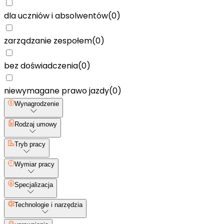
dla uczniów i absolwentów
(
0
)
zarządzanie zespołem
(
0
)
bez doświadczenia
(
0
)
niewymagane prawo jazdy
(
0
)
Wynagrodzenie
Rodzaj umowy
Tryb pracy
Wymiar pracy
Specjalizacja
Technologie i narzędzia