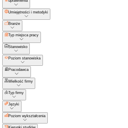
uprawnienia
Umiejętności i metodyki
Branże
Typ miejsca pracy
Stanowisko
Poziom stanowiska
Pracodawca
Wielkość firmy
Typ firmy
Języki
Poziom wykształcenia
Kierunki studiów