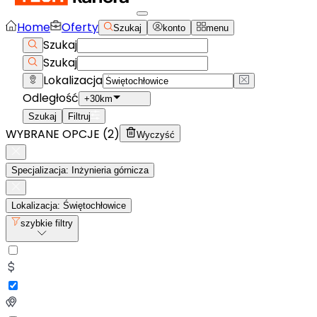
Home
Oferty
Szukaj
konto
menu
Szukaj
Szukaj
Lokalizacja
Odległość
+30km
Szukaj
Filtruj
WYBRANE OPCJE (
2
)
Wyczyść
Specjalizacja: Inżynieria górnicza
Lokalizacja: Świętochłowice
szybkie filtry