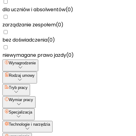
dla uczniów i absolwentów
(
0
)
zarządzanie zespołem
(
0
)
bez doświadczenia
(
0
)
niewymagane prawo jazdy
(
0
)
Wynagrodzenie
Rodzaj umowy
Tryb pracy
Wymiar pracy
Specjalizacja
Technologie i narzędzia