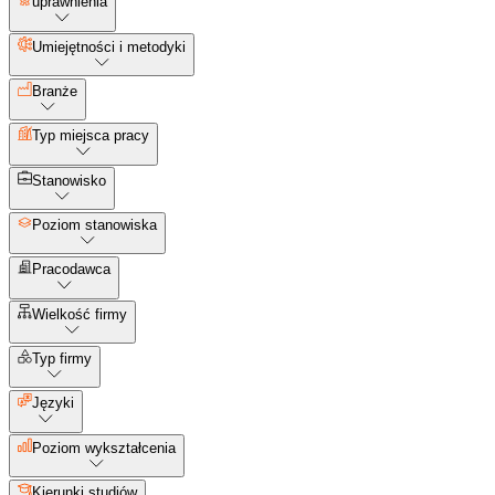
uprawnienia
Umiejętności i metodyki
Branże
Typ miejsca pracy
Stanowisko
Poziom stanowiska
Pracodawca
Wielkość firmy
Typ firmy
Języki
Poziom wykształcenia
Kierunki studiów