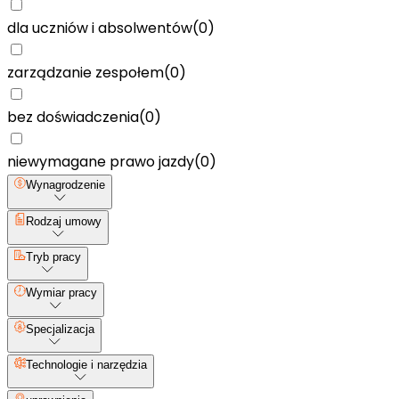
dla uczniów i absolwentów
(
0
)
zarządzanie zespołem
(
0
)
bez doświadczenia
(
0
)
niewymagane prawo jazdy
(
0
)
Wynagrodzenie
Rodzaj umowy
Tryb pracy
Wymiar pracy
Specjalizacja
Technologie i narzędzia