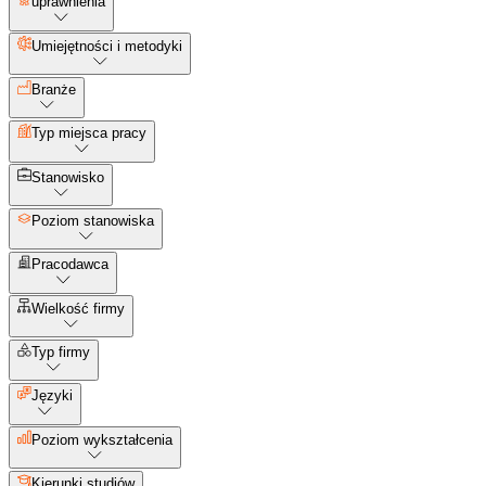
uprawnienia
Umiejętności i metodyki
Branże
Typ miejsca pracy
Stanowisko
Poziom stanowiska
Pracodawca
Wielkość firmy
Typ firmy
Języki
Poziom wykształcenia
Kierunki studiów