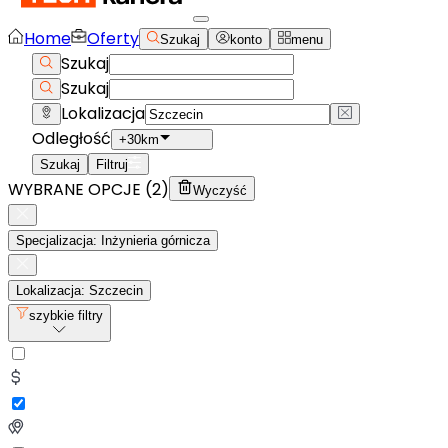
Home
Oferty
Szukaj
konto
menu
Szukaj
Szukaj
Lokalizacja
Odległość
+30km
Szukaj
Filtruj
WYBRANE OPCJE (
2
)
Wyczyść
Specjalizacja: Inżynieria górnicza
Lokalizacja: Szczecin
szybkie filtry