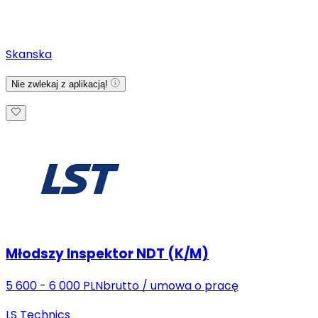
Skanska
Nie zwlekaj z aplikacją!
Młodszy Inspektor NDT (K/M)
5 600 - 6 000 PLN
brutto
/
umowa o pracę
LS Technics