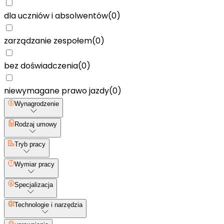
dla uczniów i absolwentów
(
0
)
zarządzanie zespołem
(
0
)
bez doświadczenia
(
0
)
niewymagane prawo jazdy
(
0
)
Wynagrodzenie
Rodzaj umowy
Tryb pracy
Wymiar pracy
Specjalizacja
Technologie i narzędzia