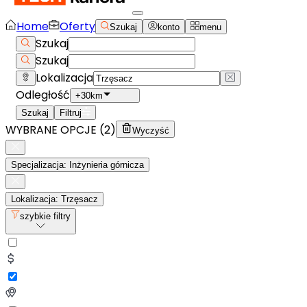
Home
Oferty
Szukaj
konto
menu
Szukaj
Szukaj
Lokalizacja
Odległość
+30km
Szukaj
Filtruj
WYBRANE OPCJE (
2
)
Wyczyść
Specjalizacja: Inżynieria górnicza
Lokalizacja: Trzęsacz
szybkie filtry