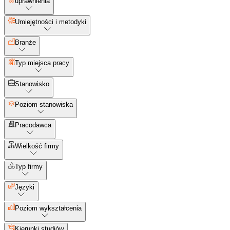
uprawnienia
Umiejętności i metodyki
Branże
Typ miejsca pracy
Stanowisko
Poziom stanowiska
Pracodawca
Wielkość firmy
Typ firmy
Języki
Poziom wykształcenia
Kierunki studiów