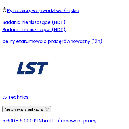
Pyrzowice, województwo śląskie
Badania nieniszczące (NDT)
Badania nieniszczące (NDT)
pełny etat
umowa o pracę
równoważny (12h)
LS Technics
Nie zwlekaj z aplikacją!
5 600 - 6 000 PLN
brutto
/
umowa o pracę