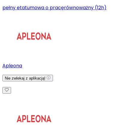
pełny etat
umowa o pracę
równoważny (12h)
Apleona
Nie zwlekaj z aplikacją!