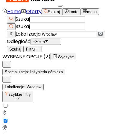
Home
Oferty
Szukaj
konto
menu
Szukaj
Szukaj
Lokalizacja
Odległość
+30km
Szukaj
Filtruj
WYBRANE OPCJE (
2
)
Wyczyść
Specjalizacja: Inżynieria górnicza
Lokalizacja: Wrocław
szybkie filtry