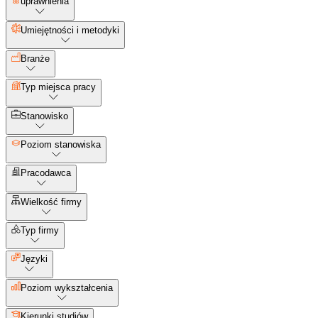
uprawnienia
Umiejętności i metodyki
Branże
Typ miejsca pracy
Stanowisko
Poziom stanowiska
Pracodawca
Wielkość firmy
Typ firmy
Języki
Poziom wykształcenia
Kierunki studiów