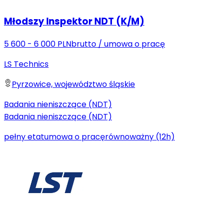
Młodszy Inspektor NDT (K/M)
5 600 - 6 000 PLN
brutto
/
umowa o pracę
LS Technics
Pyrzowice, województwo śląskie
Badania nieniszczące (NDT)
Badania nieniszczące (NDT)
pełny etat
umowa o pracę
równoważny (12h)