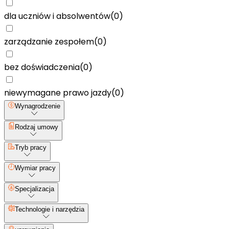
dla uczniów i absolwentów
(
0
)
zarządzanie zespołem
(
0
)
bez doświadczenia
(
0
)
niewymagane prawo jazdy
(
0
)
Wynagrodzenie
Rodzaj umowy
Tryb pracy
Wymiar pracy
Specjalizacja
Technologie i narzędzia