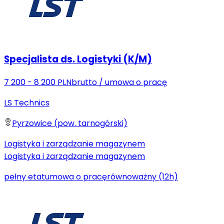
Specjalista ds. Logistyki (K/M)
7 200 - 8 200 PLN
brutto
/
umowa o pracę
LS Technics
Pyrzowice (pow. tarnogórski)
Logistyka i zarządzanie magazynem
Logistyka i zarządzanie magazynem
pełny etat
umowa o pracę
równoważny (12h)