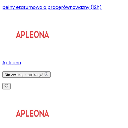
pełny etat
umowa o pracę
równoważny (12h)
Apleona
Nie zwlekaj z aplikacją!