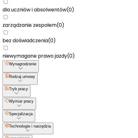
dla uczniów i absolwentów
(
0
)
zarządzanie zespołem
(
0
)
bez doświadczenia
(
0
)
niewymagane prawo jazdy
(
0
)
Wynagrodzenie
Rodzaj umowy
Tryb pracy
Wymiar pracy
Specjalizacja
Technologie i narzędzia