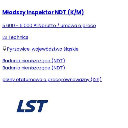
Młodszy Inspektor NDT (K/M)
5 600 - 6 000 PLN
brutto
/
umowa o pracę
LS Technics
Pyrzowice, województwo śląskie
Badania nieniszczące (NDT)
Badania nieniszczące (NDT)
pełny etat
umowa o pracę
równoważny (12h)