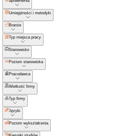
uprawnienia
Umiejętności i metodyki
Branże
Typ miejsca pracy
Stanowisko
Poziom stanowiska
Pracodawca
Wielkość firmy
Typ firmy
Języki
Poziom wykształcenia
Kierunki studiów