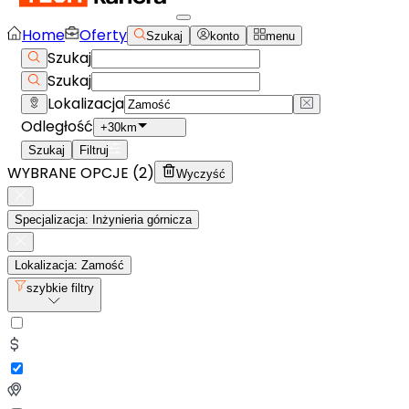
Home
Oferty
Szukaj
konto
menu
Szukaj
Szukaj
Lokalizacja
Odległość
+30km
Szukaj
Filtruj
WYBRANE OPCJE (
2
)
Wyczyść
Specjalizacja: Inżynieria górnicza
Lokalizacja: Zamość
szybkie filtry