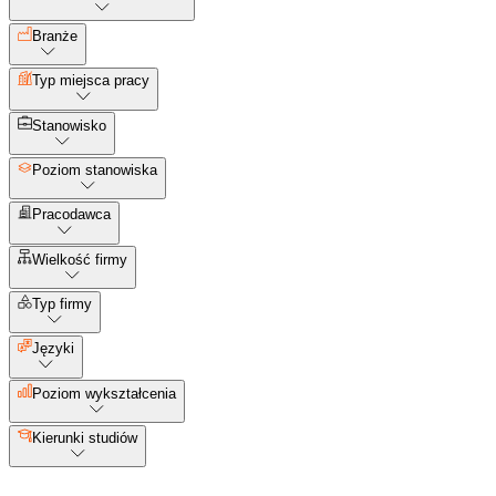
Branże
Typ miejsca pracy
Stanowisko
Poziom stanowiska
Pracodawca
Wielkość firmy
Typ firmy
Języki
Poziom wykształcenia
Kierunki studiów