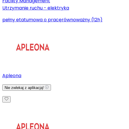
Facility Management
Utrzymanie ruchu - elektryka
pełny etat
umowa o pracę
równoważny (12h)
Apleona
Nie zwlekaj z aplikacją!