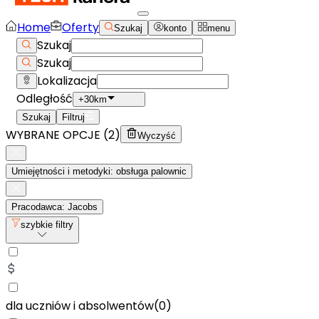
Home
Oferty
Szukaj
konto
menu
Szukaj
Szukaj
Lokalizacja
Odległość
+30km
Szukaj
Filtruj
WYBRANE OPCJE (
2
)
Wyczyść
Umiejętności i metodyki: obsługa palownic
Pracodawca: Jacobs
szybkie filtry
dla uczniów i absolwentów
(
0
)