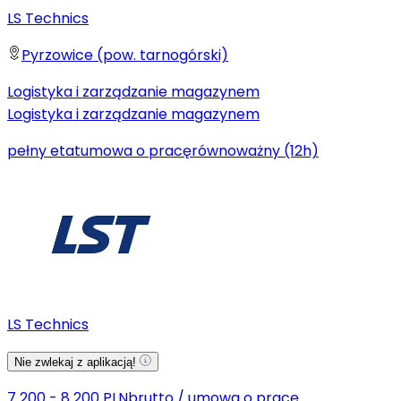
LS Technics
Pyrzowice (pow. tarnogórski)
Logistyka i zarządzanie magazynem
Logistyka i zarządzanie magazynem
pełny etat
umowa o pracę
równoważny (12h)
LS Technics
Nie zwlekaj z aplikacją!
7 200 - 8 200 PLN
brutto
/
umowa o pracę