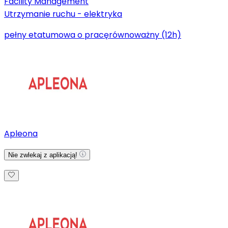
Facility Management
Utrzymanie ruchu - elektryka
pełny etat
umowa o pracę
równoważny (12h)
Apleona
Nie zwlekaj z aplikacją!