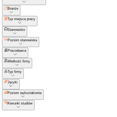
Branże
Typ miejsca pracy
Stanowisko
Poziom stanowiska
Pracodawca
Wielkość firmy
Typ firmy
Języki
Poziom wykształcenia
Kierunki studiów