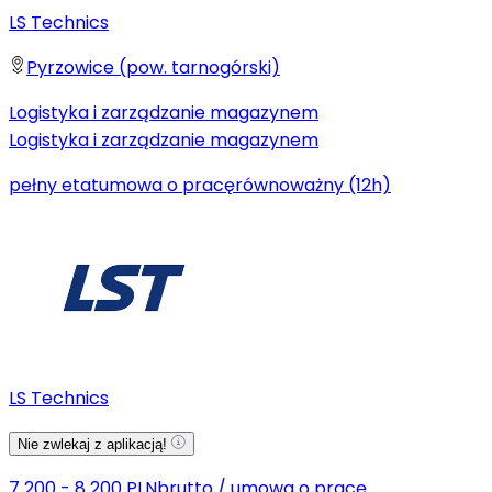
LS Technics
Pyrzowice (pow. tarnogórski)
Logistyka i zarządzanie magazynem
Logistyka i zarządzanie magazynem
pełny etat
umowa o pracę
równoważny (12h)
LS Technics
Nie zwlekaj z aplikacją!
7 200 - 8 200 PLN
brutto
/
umowa o pracę