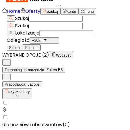
Home
Oferty
Szukaj
konto
menu
Szukaj
Szukaj
Lokalizacja
Odległość
+30km
Szukaj
Filtruj
WYBRANE OPCJE (
2
)
Wyczyść
Technologie i narzędzia: Zuken E3
Pracodawca: Jacobs
szybkie filtry
dla uczniów i absolwentów
(
0
)