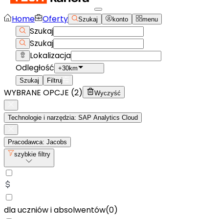
Home
Oferty
Szukaj
konto
menu
Szukaj
Szukaj
Lokalizacja
Odległość
+30km
Szukaj
Filtruj
WYBRANE OPCJE (
2
)
Wyczyść
Technologie i narzędzia: SAP Analytics Cloud
Pracodawca: Jacobs
szybkie filtry
dla uczniów i absolwentów
(
0
)