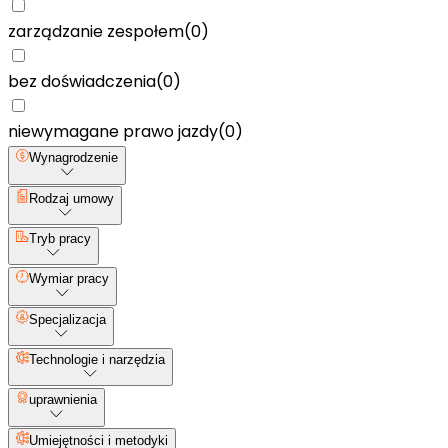
zarządzanie zespołem
(
0
)
bez doświadczenia
(
0
)
niewymagane prawo jazdy
(
0
)
Wynagrodzenie
Rodzaj umowy
Tryb pracy
Wymiar pracy
Specjalizacja
Technologie i narzędzia
uprawnienia
Umiejętności i metodyki