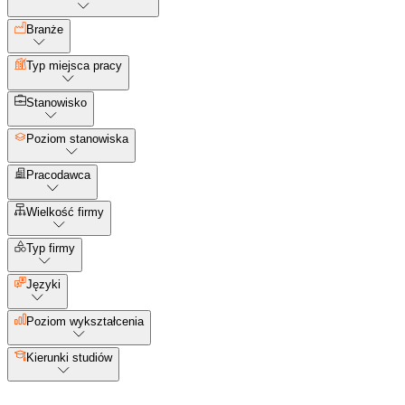
Branże
Typ miejsca pracy
Stanowisko
Poziom stanowiska
Pracodawca
Wielkość firmy
Typ firmy
Języki
Poziom wykształcenia
Kierunki studiów