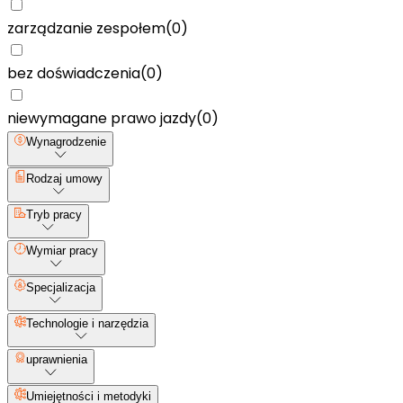
zarządzanie zespołem
(
0
)
bez doświadczenia
(
0
)
niewymagane prawo jazdy
(
0
)
Wynagrodzenie
Rodzaj umowy
Tryb pracy
Wymiar pracy
Specjalizacja
Technologie i narzędzia
uprawnienia
Umiejętności i metodyki