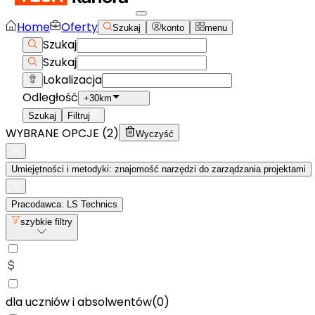
Home
Oferty
Szukaj
konto
menu
Szukaj
Szukaj
Lokalizacja
Odległość
+30km
Szukaj
Filtruj
WYBRANE OPCJE (
2
)
Wyczyść
Umiejętności i metodyki: znajomość narzędzi do zarządzania projektami
Pracodawca: LS Technics
szybkie filtry
dla uczniów i absolwentów
(
0
)