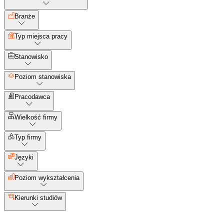
Branże
Typ miejsca pracy
Stanowisko
Poziom stanowiska
Pracodawca
Wielkość firmy
Typ firmy
Języki
Poziom wykształcenia
Kierunki studiów