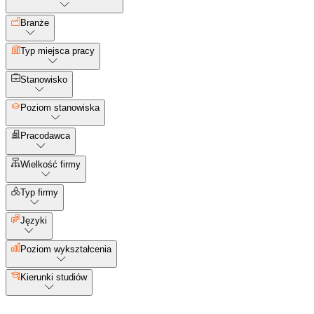
Branże
Typ miejsca pracy
Stanowisko
Poziom stanowiska
Pracodawca
Wielkość firmy
Typ firmy
Języki
Poziom wykształcenia
Kierunki studiów