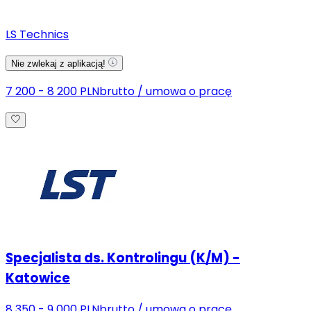
LS Technics
Nie zwlekaj z aplikacją!
7 200 - 8 200 PLN
brutto
/
umowa o pracę
Specjalista ds. Kontrolingu (K/M) -
Katowice
8 350 - 9 000 PLN
brutto
/
umowa o pracę