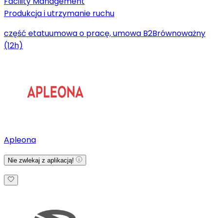
Facility Management
Produkcja i utrzymanie ruchu
część etatu
umowa o pracę, umowa B2B
równoważny
(12h)
Apleona
Nie zwlekaj z aplikacją!