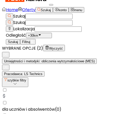
Home
Oferty
Szukaj
konto
menu
Szukaj
Szukaj
Lokalizacja
Odległość
+30km
Szukaj
Filtruj
WYBRANE OPCJE (
2
)
Wyczyść
Umiejętności i metodyki: obliczenia wytrzymałościowe (MES)
Pracodawca: LS Technics
szybkie filtry
dla uczniów i absolwentów
(
0
)