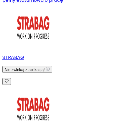
pełny etat
umowa o pracę
STRABAG
Nie zwlekaj z aplikacją!