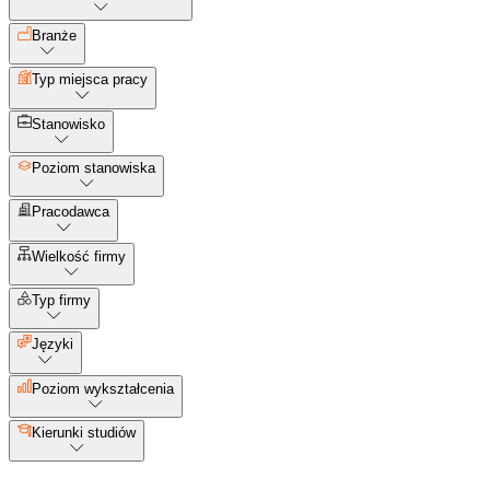
Branże
Typ miejsca pracy
Stanowisko
Poziom stanowiska
Pracodawca
Wielkość firmy
Typ firmy
Języki
Poziom wykształcenia
Kierunki studiów