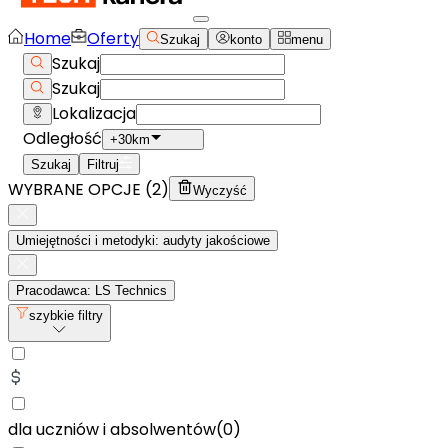
Home
Oferty
Szukaj
konto
menu
Szukaj
Szukaj
Lokalizacja
Odległość
+30km
Szukaj
Filtruj
WYBRANE OPCJE (
2
)
Wyczyść
Umiejętności i metodyki: audyty jakościowe
Pracodawca: LS Technics
szybkie filtry
dla uczniów i absolwentów
(
0
)