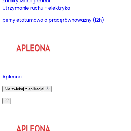
Facility Management
Utrzymanie ruchu - elektryka
pełny etat
umowa o pracę
równoważny (12h)
Apleona
Nie zwlekaj z aplikacją!