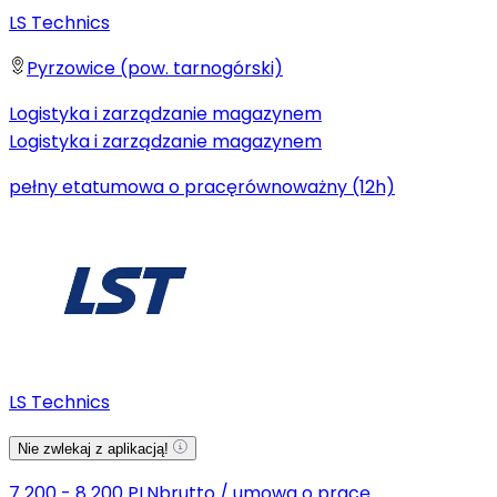
LS Technics
Pyrzowice (pow. tarnogórski)
Logistyka i zarządzanie magazynem
Logistyka i zarządzanie magazynem
pełny etat
umowa o pracę
równoważny (12h)
LS Technics
Nie zwlekaj z aplikacją!
7 200 - 8 200 PLN
brutto
/
umowa o pracę