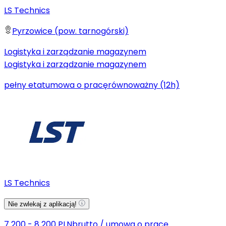
LS Technics
Pyrzowice (pow. tarnogórski)
Logistyka i zarządzanie magazynem
Logistyka i zarządzanie magazynem
pełny etat
umowa o pracę
równoważny (12h)
LS Technics
Nie zwlekaj z aplikacją!
7 200 - 8 200 PLN
brutto
/
umowa o pracę