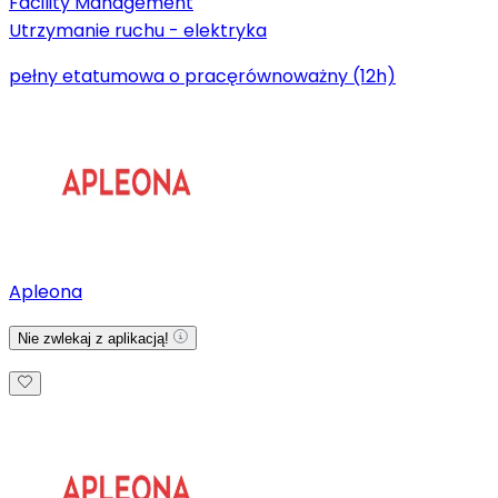
Facility Management
Utrzymanie ruchu - elektryka
pełny etat
umowa o pracę
równoważny (12h)
Apleona
Nie zwlekaj z aplikacją!