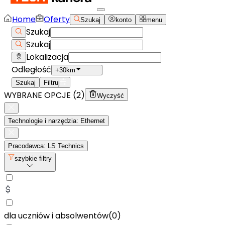
Home
Oferty
Szukaj
konto
menu
Szukaj
Szukaj
Lokalizacja
Odległość
+30km
Szukaj
Filtruj
WYBRANE OPCJE (
2
)
Wyczyść
Technologie i narzędzia: Ethernet
Pracodawca: LS Technics
szybkie filtry
dla uczniów i absolwentów
(
0
)