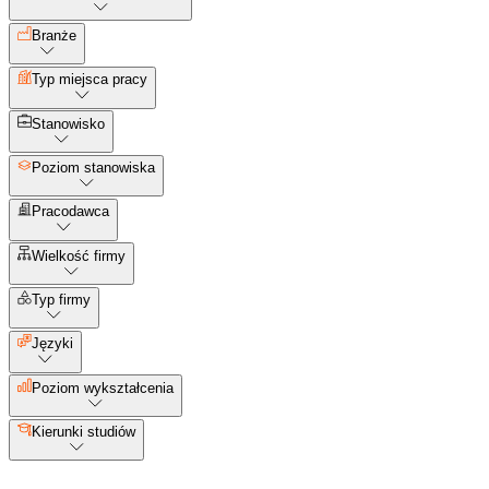
Branże
Typ miejsca pracy
Stanowisko
Poziom stanowiska
Pracodawca
Wielkość firmy
Typ firmy
Języki
Poziom wykształcenia
Kierunki studiów