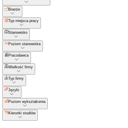
Branże
Typ miejsca pracy
Stanowisko
Poziom stanowiska
Pracodawca
Wielkość firmy
Typ firmy
Języki
Poziom wykształcenia
Kierunki studiów