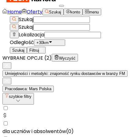
Home
Oferty
Szukaj
konto
menu
Szukaj
Szukaj
Lokalizacja
Odległość
+30km
Szukaj
Filtruj
WYBRANE OPCJE (
2
)
Wyczyść
Umiejętności i metodyki: znajomość rynku dostawców w branży FM
Pracodawca: Mars Polska
szybkie filtry
dla uczniów i absolwentów
(
0
)