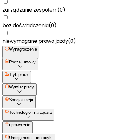
zarządzanie zespołem
(
0
)
bez doświadczenia
(
0
)
niewymagane prawo jazdy
(
0
)
Wynagrodzenie
Rodzaj umowy
Tryb pracy
Wymiar pracy
Specjalizacja
Technologie i narzędzia
uprawnienia
Umiejętności i metodyki