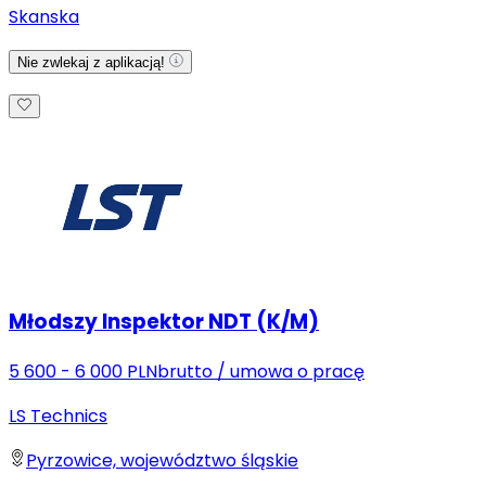
Skanska
Nie zwlekaj z aplikacją!
Młodszy Inspektor NDT (K/M)
5 600 - 6 000 PLN
brutto
/
umowa o pracę
LS Technics
Pyrzowice, województwo śląskie