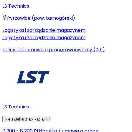
LS Technics
Pyrzowice (pow. tarnogórski)
Logistyka i zarządzanie magazynem
Logistyka i zarządzanie magazynem
pełny etat
umowa o pracę
równoważny (12h)
LS Technics
Nie zwlekaj z aplikacją!
7 200 - 8 200 PLN
brutto
/
umowa o pracę