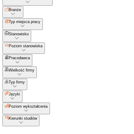
Branże
Typ miejsca pracy
Stanowisko
Poziom stanowiska
Pracodawca
Wielkość firmy
Typ firmy
Języki
Poziom wykształcenia
Kierunki studiów