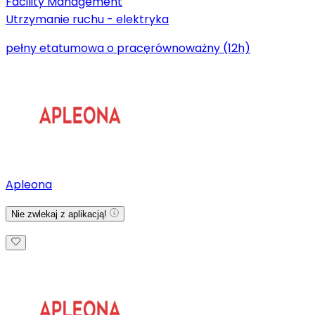
Facility Management
Utrzymanie ruchu - elektryka
pełny etat
umowa o pracę
równoważny (12h)
Apleona
Nie zwlekaj z aplikacją!