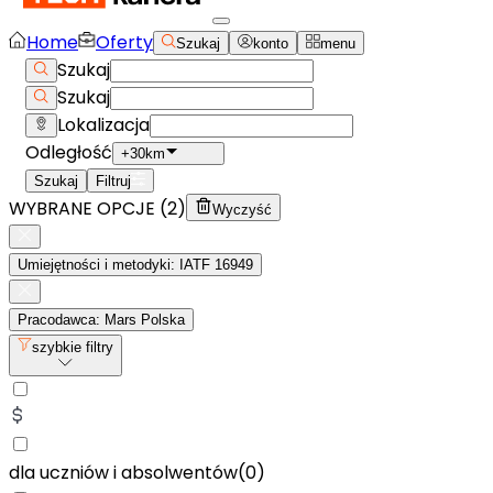
Home
Oferty
Szukaj
konto
menu
Szukaj
Szukaj
Lokalizacja
Odległość
+30km
Szukaj
Filtruj
WYBRANE OPCJE (
2
)
Wyczyść
Umiejętności i metodyki: IATF 16949
Pracodawca: Mars Polska
szybkie filtry
dla uczniów i absolwentów
(
0
)