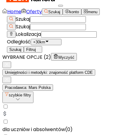
Home
Oferty
Szukaj
konto
menu
Szukaj
Szukaj
Lokalizacja
Odległość
+30km
Szukaj
Filtruj
WYBRANE OPCJE (
2
)
Wyczyść
Umiejętności i metodyki: znajomość platform CDE
Pracodawca: Mars Polska
szybkie filtry
dla uczniów i absolwentów
(
0
)