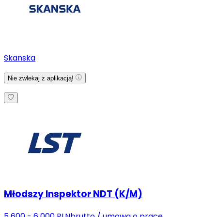
Skanska
Nie zwlekaj z aplikacją!
Młodszy Inspektor NDT (K/M)
5 600 - 6 000 PLN
brutto
/
umowa o pracę