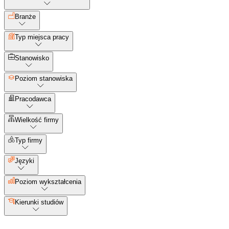
Branże
Typ miejsca pracy
Stanowisko
Poziom stanowiska
Pracodawca
Wielkość firmy
Typ firmy
Języki
Poziom wykształcenia
Kierunki studiów