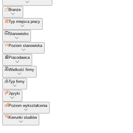
Branże
Typ miejsca pracy
Stanowisko
Poziom stanowiska
Pracodawca
Wielkość firmy
Typ firmy
Języki
Poziom wykształcenia
Kierunki studiów