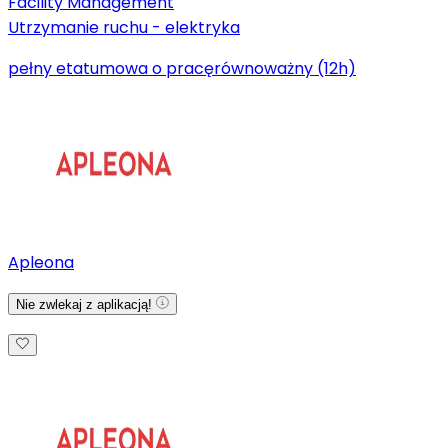
Facility Management
Utrzymanie ruchu - elektryka
pełny etat
umowa o pracę
równoważny (12h)
Apleona
Nie zwlekaj z aplikacją!