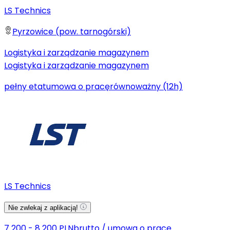
LS Technics
Pyrzowice (pow. tarnogórski)
Logistyka i zarządzanie magazynem
Logistyka i zarządzanie magazynem
pełny etat
umowa o pracę
równoważny (12h)
LS Technics
Nie zwlekaj z aplikacją!
7 200 - 8 200 PLN
brutto
/
umowa o pracę