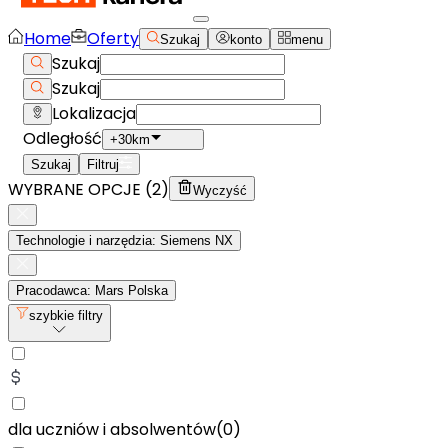
Home
Oferty
Szukaj
konto
menu
Szukaj
Szukaj
Lokalizacja
Odległość
+30km
Szukaj
Filtruj
WYBRANE OPCJE (
2
)
Wyczyść
Technologie i narzędzia: Siemens NX
Pracodawca: Mars Polska
szybkie filtry
dla uczniów i absolwentów
(
0
)