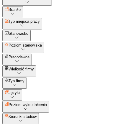
Branże
Typ miejsca pracy
Stanowisko
Poziom stanowiska
Pracodawca
Wielkość firmy
Typ firmy
Języki
Poziom wykształcenia
Kierunki studiów