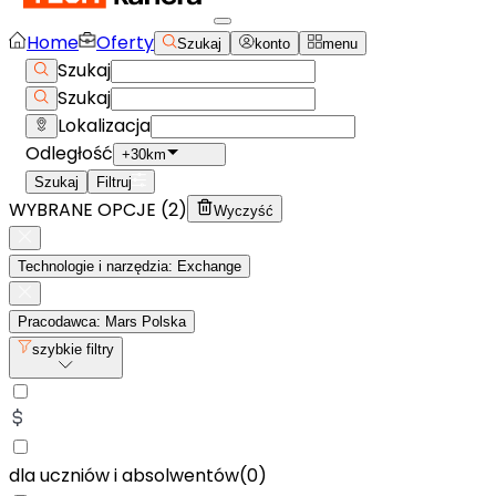
Home
Oferty
Szukaj
konto
menu
Szukaj
Szukaj
Lokalizacja
Odległość
+30km
Szukaj
Filtruj
WYBRANE OPCJE (
2
)
Wyczyść
Technologie i narzędzia: Exchange
Pracodawca: Mars Polska
szybkie filtry
dla uczniów i absolwentów
(
0
)