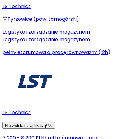
LS Technics
Pyrzowice (pow. tarnogórski)
Logistyka i zarządzanie magazynem
Logistyka i zarządzanie magazynem
pełny etat
umowa o pracę
równoważny (12h)
LS Technics
Nie zwlekaj z aplikacją!
7 200 - 8 200 PLN
brutto
/
umowa o pracę