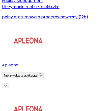
Facility Management
Utrzymanie ruchu - elektryka
pełny etat
umowa o pracę
równoważny (12h)
Apleona
Nie zwlekaj z aplikacją!