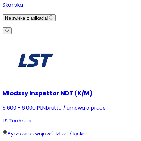
Skanska
Nie zwlekaj z aplikacją!
Młodszy Inspektor NDT (K/M)
5 600 - 6 000 PLN
brutto
/
umowa o pracę
LS Technics
Pyrzowice, województwo śląskie