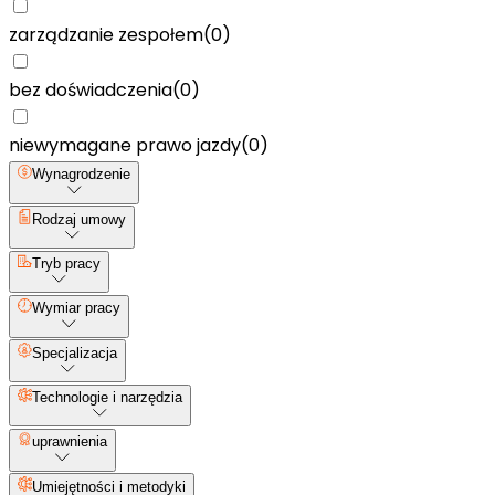
zarządzanie zespołem
(
0
)
bez doświadczenia
(
0
)
niewymagane prawo jazdy
(
0
)
Wynagrodzenie
Rodzaj umowy
Tryb pracy
Wymiar pracy
Specjalizacja
Technologie i narzędzia
uprawnienia
Umiejętności i metodyki