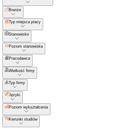
Branże
Typ miejsca pracy
Stanowisko
Poziom stanowiska
Pracodawca
Wielkość firmy
Typ firmy
Języki
Poziom wykształcenia
Kierunki studiów