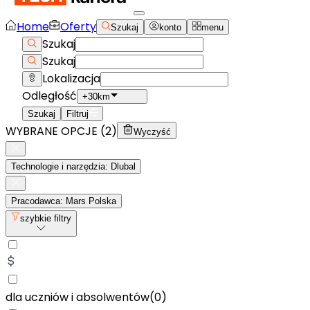
Home
Oferty
Szukaj
konto
menu
Szukaj
Szukaj
Lokalizacja
Odległość
+30km
Szukaj
Filtruj
WYBRANE OPCJE (
2
)
Wyczyść
Technologie i narzędzia: Dlubal
Pracodawca: Mars Polska
szybkie filtry
dla uczniów i absolwentów
(
0
)