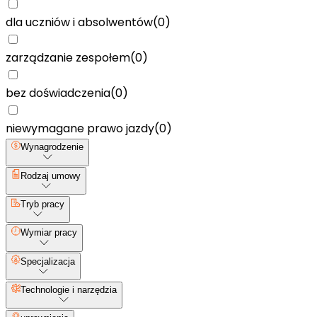
dla uczniów i absolwentów
(
0
)
zarządzanie zespołem
(
0
)
bez doświadczenia
(
0
)
niewymagane prawo jazdy
(
0
)
Wynagrodzenie
Rodzaj umowy
Tryb pracy
Wymiar pracy
Specjalizacja
Technologie i narzędzia