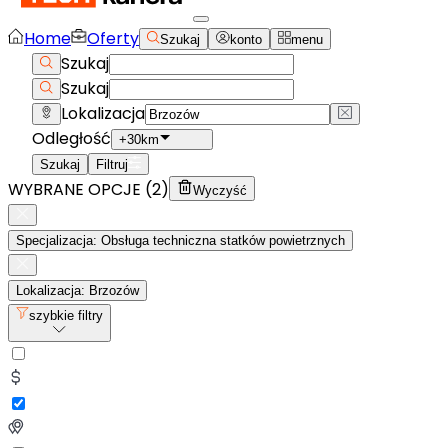
Home
Oferty
Szukaj
konto
menu
Szukaj
Szukaj
Lokalizacja
Odległość
+30km
Szukaj
Filtruj
WYBRANE OPCJE (
2
)
Wyczyść
Specjalizacja: Obsługa techniczna statków powietrznych
Lokalizacja: Brzozów
szybkie filtry