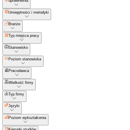
uprawnienia
Umiejętności i metodyki
Branże
Typ miejsca pracy
Stanowisko
Poziom stanowiska
Pracodawca
Wielkość firmy
Typ firmy
Języki
Poziom wykształcenia
Kierunki studiów