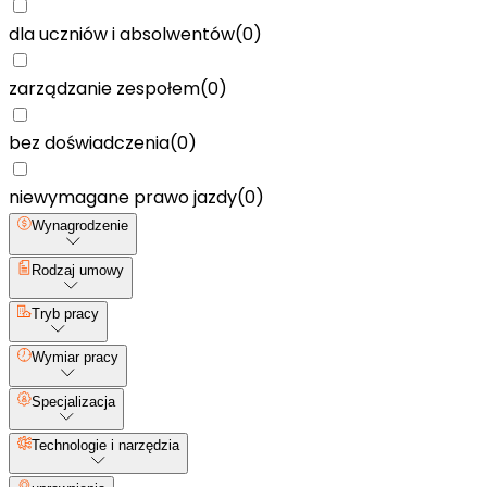
dla uczniów i absolwentów
(
0
)
zarządzanie zespołem
(
0
)
bez doświadczenia
(
0
)
niewymagane prawo jazdy
(
0
)
Wynagrodzenie
Rodzaj umowy
Tryb pracy
Wymiar pracy
Specjalizacja
Technologie i narzędzia