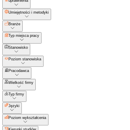
uprawnienia
Umiejętności i metodyki
Branże
Typ miejsca pracy
Stanowisko
Poziom stanowiska
Pracodawca
Wielkość firmy
Typ firmy
Języki
Poziom wykształcenia
Kierunki studiów