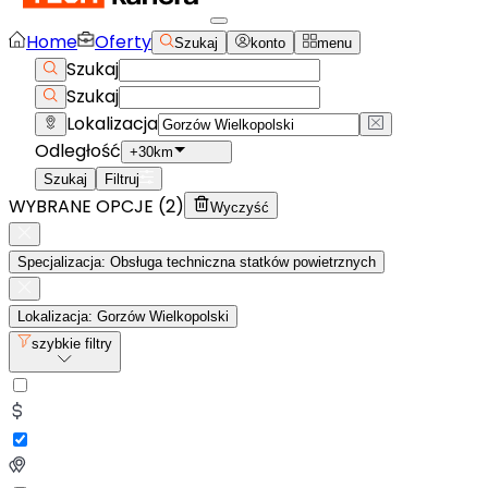
Home
Oferty
Szukaj
konto
menu
Szukaj
Szukaj
Lokalizacja
Odległość
+30km
Szukaj
Filtruj
WYBRANE OPCJE (
2
)
Wyczyść
Specjalizacja: Obsługa techniczna statków powietrznych
Lokalizacja: Gorzów Wielkopolski
szybkie filtry