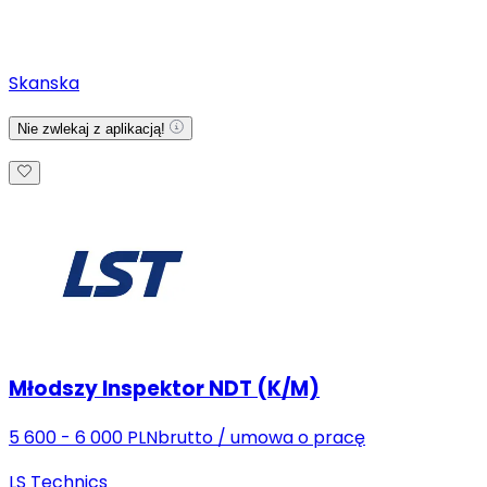
Skanska
Nie zwlekaj z aplikacją!
Młodszy Inspektor NDT (K/M)
5 600 - 6 000 PLN
brutto
/
umowa o pracę
LS Technics