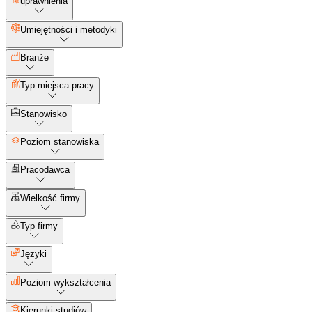
uprawnienia
Umiejętności i metodyki
Branże
Typ miejsca pracy
Stanowisko
Poziom stanowiska
Pracodawca
Wielkość firmy
Typ firmy
Języki
Poziom wykształcenia
Kierunki studiów