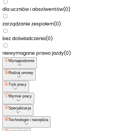
dla uczniów i absolwentów
(
0
)
zarządzanie zespołem
(
0
)
bez doświadczenia
(
0
)
niewymagane prawo jazdy
(
0
)
Wynagrodzenie
Rodzaj umowy
Tryb pracy
Wymiar pracy
Specjalizacja
Technologie i narzędzia