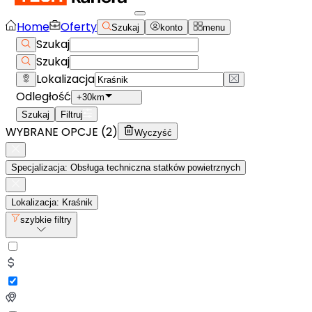
Home
Oferty
Szukaj
konto
menu
Szukaj
Szukaj
Lokalizacja
Odległość
+30km
Szukaj
Filtruj
WYBRANE OPCJE (
2
)
Wyczyść
Specjalizacja: Obsługa techniczna statków powietrznych
Lokalizacja: Kraśnik
szybkie filtry