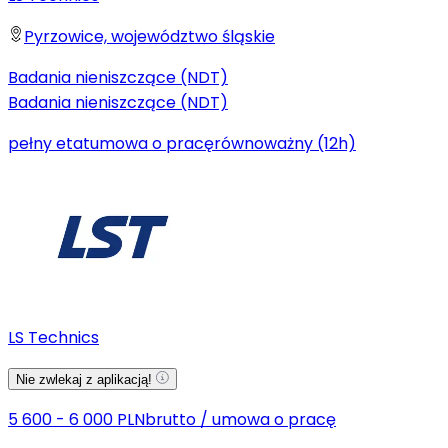
Pyrzowice, województwo śląskie
Badania nieniszczące (NDT)
Badania nieniszczące (NDT)
pełny etat
umowa o pracę
równoważny (12h)
LS Technics
Nie zwlekaj z aplikacją!
5 600 - 6 000 PLN
brutto
/
umowa o pracę