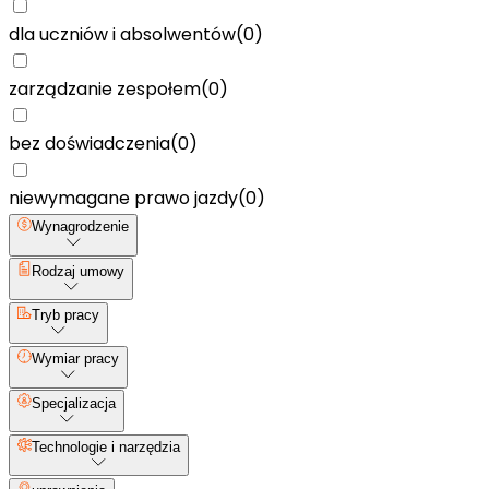
dla uczniów i absolwentów
(
0
)
zarządzanie zespołem
(
0
)
bez doświadczenia
(
0
)
niewymagane prawo jazdy
(
0
)
Wynagrodzenie
Rodzaj umowy
Tryb pracy
Wymiar pracy
Specjalizacja
Technologie i narzędzia