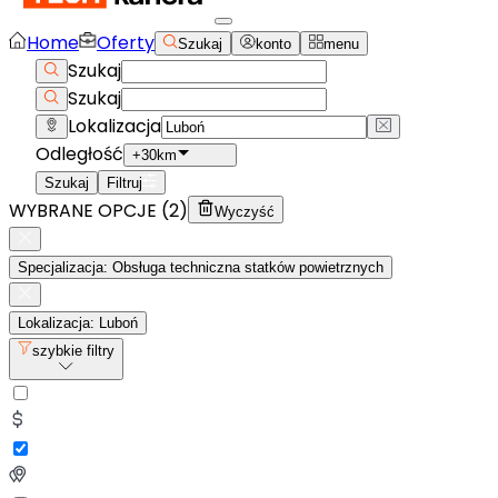
Home
Oferty
Szukaj
konto
menu
Szukaj
Szukaj
Lokalizacja
Odległość
+30km
Szukaj
Filtruj
WYBRANE OPCJE (
2
)
Wyczyść
Specjalizacja: Obsługa techniczna statków powietrznych
Lokalizacja: Luboń
szybkie filtry