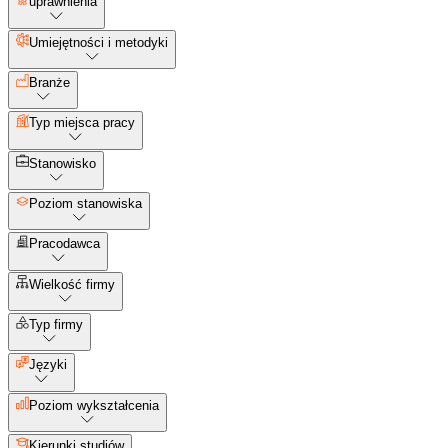
uprawnienia
Umiejętności i metodyki
Branże
Typ miejsca pracy
Stanowisko
Poziom stanowiska
Pracodawca
Wielkość firmy
Typ firmy
Języki
Poziom wykształcenia
Kierunki studiów