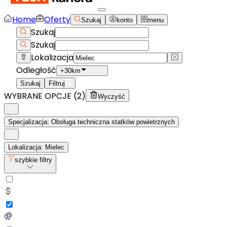
Home
Oferty
Szukaj
konto
menu
Szukaj
Szukaj
Lokalizacja
Odległość
+30km
Szukaj
Filtruj
WYBRANE OPCJE (
2
)
Wyczyść
Specjalizacja: Obsługa techniczna statków powietrznych
Lokalizacja: Mielec
szybkie filtry