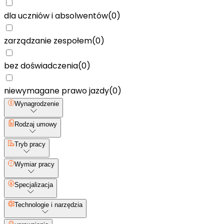
dla uczniów i absolwentów
(
0
)
zarządzanie zespołem
(
0
)
bez doświadczenia
(
0
)
niewymagane prawo jazdy
(
0
)
Wynagrodzenie
Rodzaj umowy
Tryb pracy
Wymiar pracy
Specjalizacja
Technologie i narzędzia