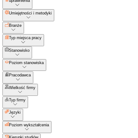
uprawnienia
Umiejętności i metodyki
Branże
Typ miejsca pracy
Stanowisko
Poziom stanowiska
Pracodawca
Wielkość firmy
Typ firmy
Języki
Poziom wykształcenia
Kierunki studiów