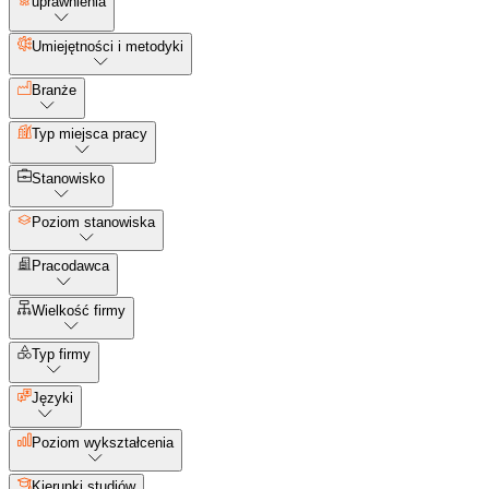
uprawnienia
Umiejętności i metodyki
Branże
Typ miejsca pracy
Stanowisko
Poziom stanowiska
Pracodawca
Wielkość firmy
Typ firmy
Języki
Poziom wykształcenia
Kierunki studiów