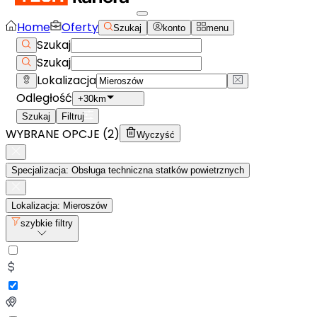
Home
Oferty
Szukaj
konto
menu
Szukaj
Szukaj
Lokalizacja
Odległość
+30km
Szukaj
Filtruj
WYBRANE OPCJE (
2
)
Wyczyść
Specjalizacja: Obsługa techniczna statków powietrznych
Lokalizacja: Mieroszów
szybkie filtry