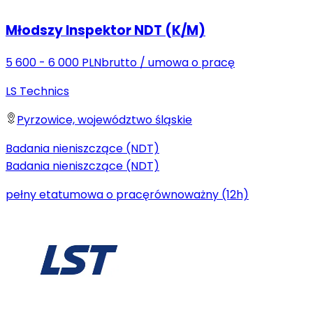
Młodszy Inspektor NDT (K/M)
5 600 - 6 000 PLN
brutto
/
umowa o pracę
LS Technics
Pyrzowice, województwo śląskie
Badania nieniszczące (NDT)
Badania nieniszczące (NDT)
pełny etat
umowa o pracę
równoważny (12h)