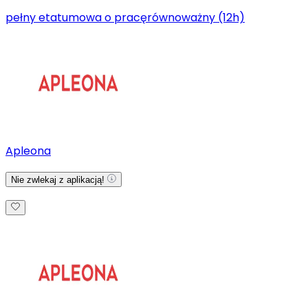
pełny etat
umowa o pracę
równoważny (12h)
Apleona
Nie zwlekaj z aplikacją!