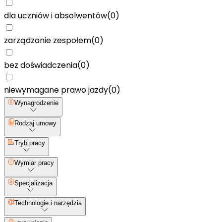
dla uczniów i absolwentów
(
0
)
zarządzanie zespołem
(
0
)
bez doświadczenia
(
0
)
niewymagane prawo jazdy
(
0
)
Wynagrodzenie
Rodzaj umowy
Tryb pracy
Wymiar pracy
Specjalizacja
Technologie i narzędzia