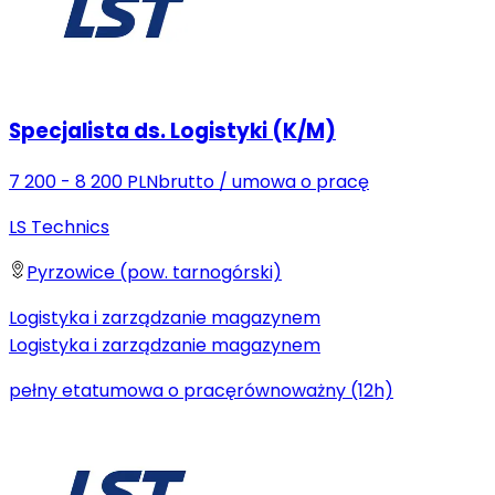
Specjalista ds. Logistyki (K/M)
7 200 - 8 200 PLN
brutto
/
umowa o pracę
LS Technics
Pyrzowice (pow. tarnogórski)
Logistyka i zarządzanie magazynem
Logistyka i zarządzanie magazynem
pełny etat
umowa o pracę
równoważny (12h)