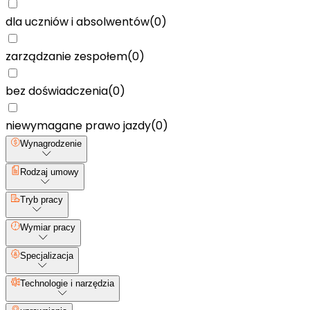
dla uczniów i absolwentów
(
0
)
zarządzanie zespołem
(
0
)
bez doświadczenia
(
0
)
niewymagane prawo jazdy
(
0
)
Wynagrodzenie
Rodzaj umowy
Tryb pracy
Wymiar pracy
Specjalizacja
Technologie i narzędzia