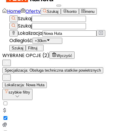
Home
Oferty
Szukaj
konto
menu
Szukaj
Szukaj
Lokalizacja
Odległość
+30km
Szukaj
Filtruj
WYBRANE OPCJE (
2
)
Wyczyść
Specjalizacja: Obsługa techniczna statków powietrznych
Lokalizacja: Nowa Huta
szybkie filtry