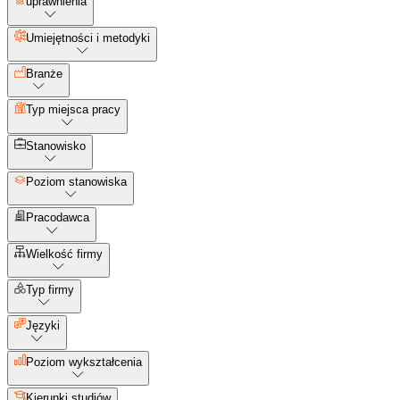
uprawnienia
Umiejętności i metodyki
Branże
Typ miejsca pracy
Stanowisko
Poziom stanowiska
Pracodawca
Wielkość firmy
Typ firmy
Języki
Poziom wykształcenia
Kierunki studiów