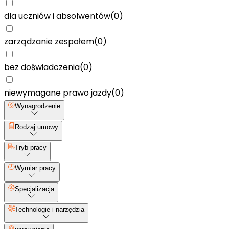
dla uczniów i absolwentów
(
0
)
zarządzanie zespołem
(
0
)
bez doświadczenia
(
0
)
niewymagane prawo jazdy
(
0
)
Wynagrodzenie
Rodzaj umowy
Tryb pracy
Wymiar pracy
Specjalizacja
Technologie i narzędzia