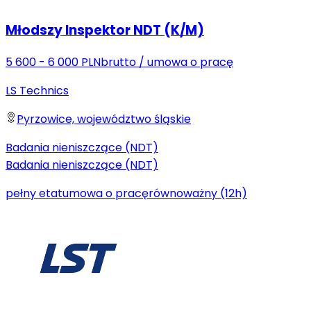
Młodszy Inspektor NDT (K/M)
5 600 - 6 000 PLN
brutto
/
umowa o pracę
LS Technics
Pyrzowice, województwo śląskie
Badania nieniszczące (NDT)
Badania nieniszczące (NDT)
pełny etat
umowa o pracę
równoważny (12h)