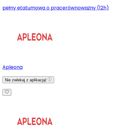
pełny etat
umowa o pracę
równoważny (12h)
Apleona
Nie zwlekaj z aplikacją!