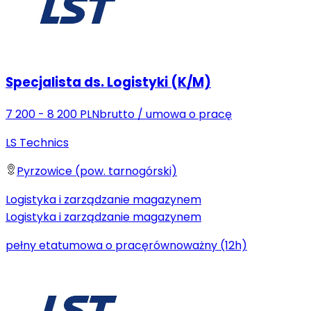
Specjalista ds. Logistyki (K/M)
7 200 - 8 200 PLN
brutto
/
umowa o pracę
LS Technics
Pyrzowice (pow. tarnogórski)
Logistyka i zarządzanie magazynem
Logistyka i zarządzanie magazynem
pełny etat
umowa o pracę
równoważny (12h)