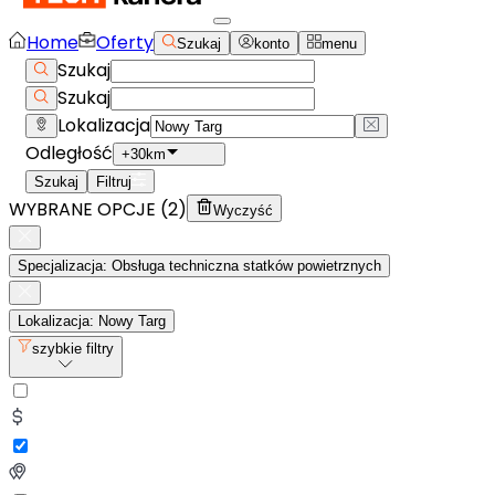
Home
Oferty
Szukaj
konto
menu
Szukaj
Szukaj
Lokalizacja
Odległość
+30km
Szukaj
Filtruj
WYBRANE OPCJE (
2
)
Wyczyść
Specjalizacja: Obsługa techniczna statków powietrznych
Lokalizacja: Nowy Targ
szybkie filtry