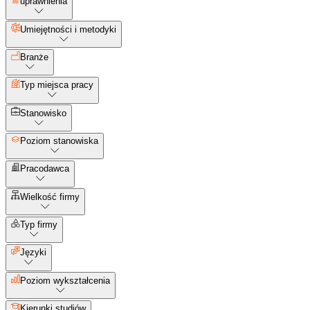
uprawnienia
Umiejętności i metodyki
Branże
Typ miejsca pracy
Stanowisko
Poziom stanowiska
Pracodawca
Wielkość firmy
Typ firmy
Języki
Poziom wykształcenia
Kierunki studiów