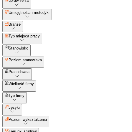
uprawnienia
Umiejętności i metodyki
Branże
Typ miejsca pracy
Stanowisko
Poziom stanowiska
Pracodawca
Wielkość firmy
Typ firmy
Języki
Poziom wykształcenia
Kierunki studiów