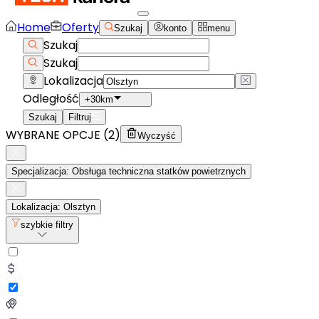
Home
Oferty
Szukaj
konto
menu
Szukaj
Szukaj
Lokalizacja
Odległość
+30km
Szukaj
Filtruj
WYBRANE OPCJE (
2
)
Wyczyść
Specjalizacja: Obsługa techniczna statków powietrznych
Lokalizacja: Olsztyn
szybkie filtry