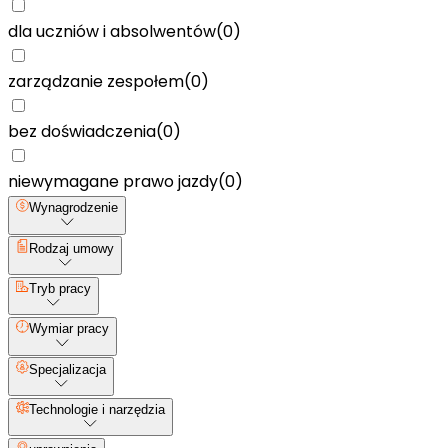
dla uczniów i absolwentów
(
0
)
zarządzanie zespołem
(
0
)
bez doświadczenia
(
0
)
niewymagane prawo jazdy
(
0
)
Wynagrodzenie
Rodzaj umowy
Tryb pracy
Wymiar pracy
Specjalizacja
Technologie i narzędzia