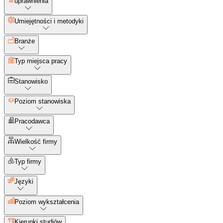
uprawnienia
Umiejętności i metodyki
Branże
Typ miejsca pracy
Stanowisko
Poziom stanowiska
Pracodawca
Wielkość firmy
Typ firmy
Języki
Poziom wykształcenia
Kierunki studiów