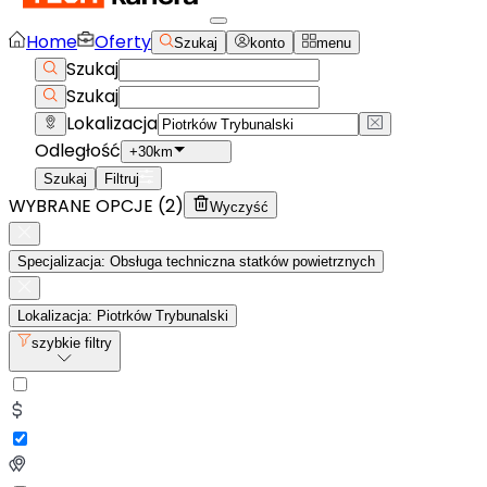
Home
Oferty
Szukaj
konto
menu
Szukaj
Szukaj
Lokalizacja
Odległość
+30km
Szukaj
Filtruj
WYBRANE OPCJE (
2
)
Wyczyść
Specjalizacja: Obsługa techniczna statków powietrznych
Lokalizacja: Piotrków Trybunalski
szybkie filtry