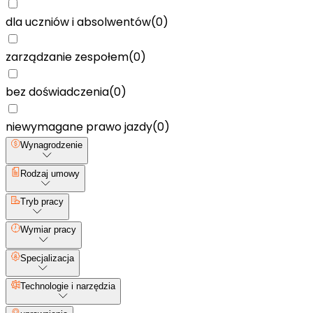
dla uczniów i absolwentów
(
0
)
zarządzanie zespołem
(
0
)
bez doświadczenia
(
0
)
niewymagane prawo jazdy
(
0
)
Wynagrodzenie
Rodzaj umowy
Tryb pracy
Wymiar pracy
Specjalizacja
Technologie i narzędzia