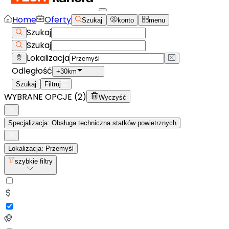
Home
Oferty
Szukaj
konto
menu
Szukaj
Szukaj
Lokalizacja
Odległość
+30km
Szukaj
Filtruj
WYBRANE OPCJE (
2
)
Wyczyść
Specjalizacja: Obsługa techniczna statków powietrznych
Lokalizacja: Przemyśl
szybkie filtry