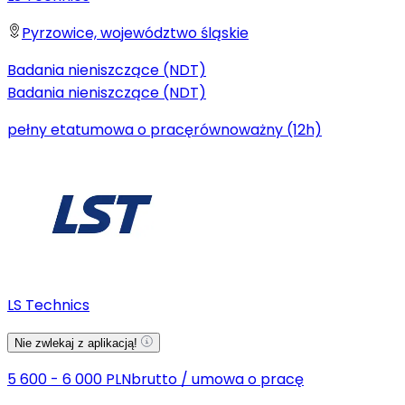
Pyrzowice, województwo śląskie
Badania nieniszczące (NDT)
Badania nieniszczące (NDT)
pełny etat
umowa o pracę
równoważny (12h)
LS Technics
Nie zwlekaj z aplikacją!
5 600 - 6 000 PLN
brutto
/
umowa o pracę