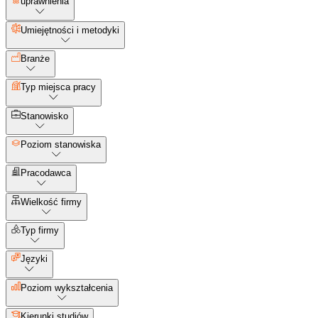
uprawnienia
Umiejętności i metodyki
Branże
Typ miejsca pracy
Stanowisko
Poziom stanowiska
Pracodawca
Wielkość firmy
Typ firmy
Języki
Poziom wykształcenia
Kierunki studiów