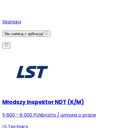
Skanska
Nie zwlekaj z aplikacją!
Młodszy Inspektor NDT (K/M)
5 600 - 6 000 PLN
brutto
/
umowa o pracę
LS Technics