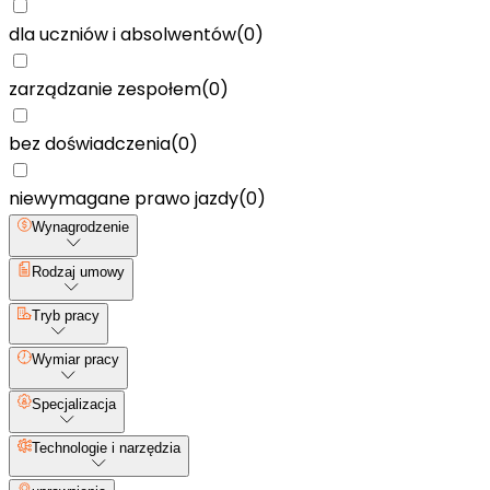
dla uczniów i absolwentów
(
0
)
zarządzanie zespołem
(
0
)
bez doświadczenia
(
0
)
niewymagane prawo jazdy
(
0
)
Wynagrodzenie
Rodzaj umowy
Tryb pracy
Wymiar pracy
Specjalizacja
Technologie i narzędzia