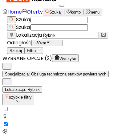
Home
Oferty
Szukaj
konto
menu
Szukaj
Szukaj
Lokalizacja
Odległość
+30km
Szukaj
Filtruj
WYBRANE OPCJE (
2
)
Wyczyść
Specjalizacja: Obsługa techniczna statków powietrznych
Lokalizacja: Rybnik
szybkie filtry