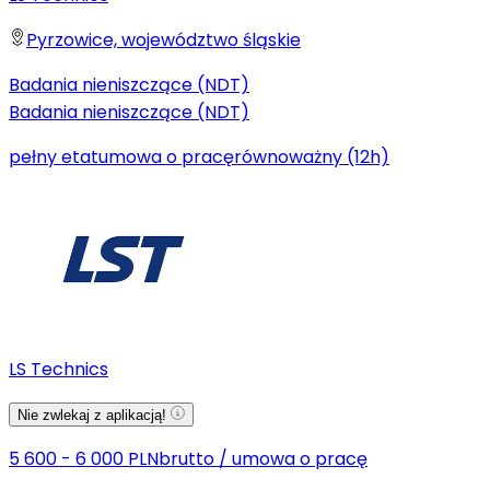
Pyrzowice, województwo śląskie
Badania nieniszczące (NDT)
Badania nieniszczące (NDT)
pełny etat
umowa o pracę
równoważny (12h)
LS Technics
Nie zwlekaj z aplikacją!
5 600 - 6 000 PLN
brutto
/
umowa o pracę