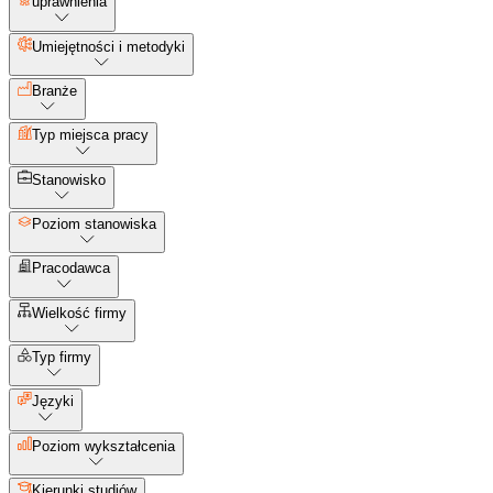
uprawnienia
Umiejętności i metodyki
Branże
Typ miejsca pracy
Stanowisko
Poziom stanowiska
Pracodawca
Wielkość firmy
Typ firmy
Języki
Poziom wykształcenia
Kierunki studiów