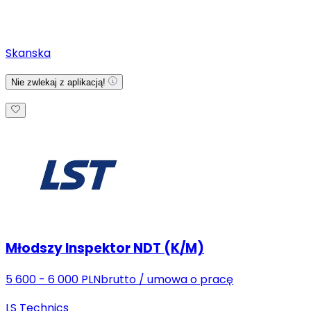
Skanska
Nie zwlekaj z aplikacją!
Młodszy Inspektor NDT (K/M)
5 600 - 6 000 PLN
brutto
/
umowa o pracę
LS Technics