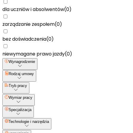
dla uczniów i absolwentów
(
0
)
zarządzanie zespołem
(
0
)
bez doświadczenia
(
0
)
niewymagane prawo jazdy
(
0
)
Wynagrodzenie
Rodzaj umowy
Tryb pracy
Wymiar pracy
Specjalizacja
Technologie i narzędzia