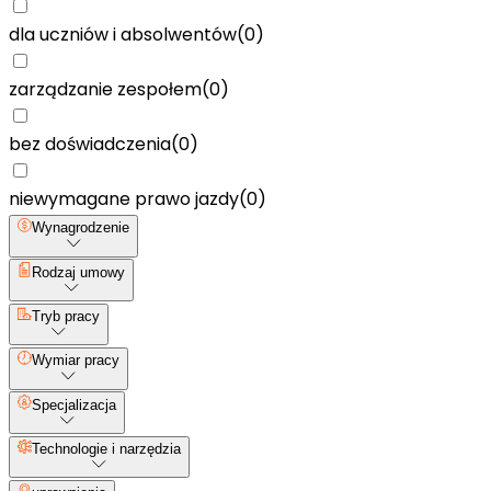
dla uczniów i absolwentów
(
0
)
zarządzanie zespołem
(
0
)
bez doświadczenia
(
0
)
niewymagane prawo jazdy
(
0
)
Wynagrodzenie
Rodzaj umowy
Tryb pracy
Wymiar pracy
Specjalizacja
Technologie i narzędzia