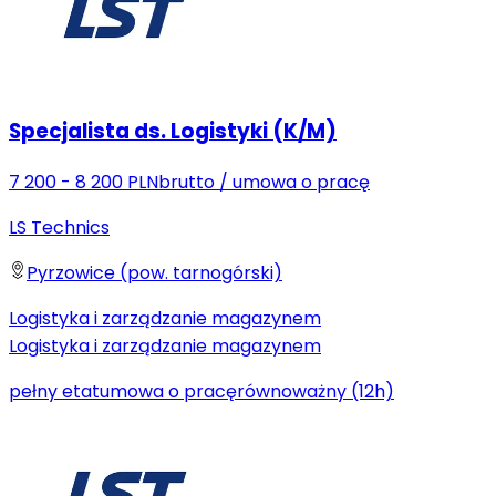
Specjalista ds. Logistyki (K/M)
7 200 - 8 200 PLN
brutto
/
umowa o pracę
LS Technics
Pyrzowice (pow. tarnogórski)
Logistyka i zarządzanie magazynem
Logistyka i zarządzanie magazynem
pełny etat
umowa o pracę
równoważny (12h)