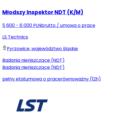
Młodszy Inspektor NDT (K/M)
5 600 - 6 000 PLN
brutto
/
umowa o pracę
LS Technics
Pyrzowice, województwo śląskie
Badania nieniszczące (NDT)
Badania nieniszczące (NDT)
pełny etat
umowa o pracę
równoważny (12h)