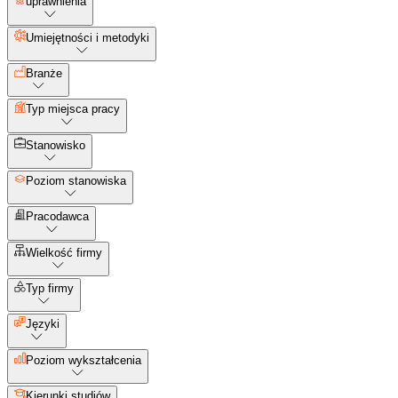
uprawnienia
Umiejętności i metodyki
Branże
Typ miejsca pracy
Stanowisko
Poziom stanowiska
Pracodawca
Wielkość firmy
Typ firmy
Języki
Poziom wykształcenia
Kierunki studiów