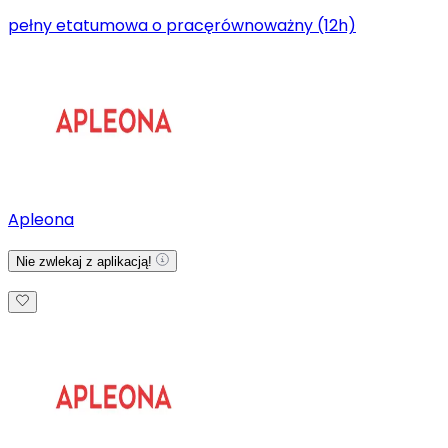
pełny etat
umowa o pracę
równoważny (12h)
Apleona
Nie zwlekaj z aplikacją!