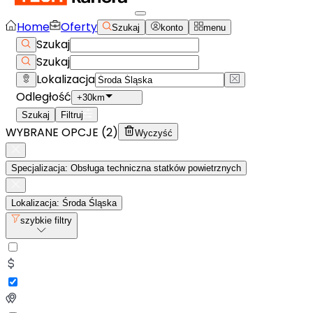
Home
Oferty
Szukaj
konto
menu
Szukaj
Szukaj
Lokalizacja
Odległość
+30km
Szukaj
Filtruj
WYBRANE OPCJE (
2
)
Wyczyść
Specjalizacja: Obsługa techniczna statków powietrznych
Lokalizacja: Środa Śląska
szybkie filtry