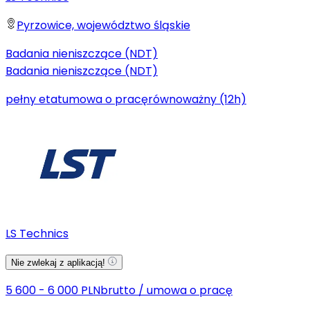
Pyrzowice, województwo śląskie
Badania nieniszczące (NDT)
Badania nieniszczące (NDT)
pełny etat
umowa o pracę
równoważny (12h)
LS Technics
Nie zwlekaj z aplikacją!
5 600 - 6 000 PLN
brutto
/
umowa o pracę