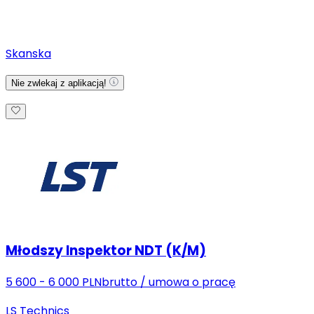
Skanska
Nie zwlekaj z aplikacją!
Młodszy Inspektor NDT (K/M)
5 600 - 6 000 PLN
brutto
/
umowa o pracę
LS Technics