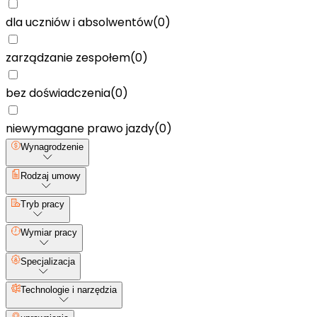
dla uczniów i absolwentów
(
0
)
zarządzanie zespołem
(
0
)
bez doświadczenia
(
0
)
niewymagane prawo jazdy
(
0
)
Wynagrodzenie
Rodzaj umowy
Tryb pracy
Wymiar pracy
Specjalizacja
Technologie i narzędzia