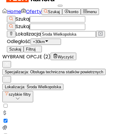
Home
Oferty
Szukaj
konto
menu
Szukaj
Szukaj
Lokalizacja
Odległość
+30km
Szukaj
Filtruj
WYBRANE OPCJE (
2
)
Wyczyść
Specjalizacja: Obsługa techniczna statków powietrznych
Lokalizacja: Środa Wielkopolska
szybkie filtry