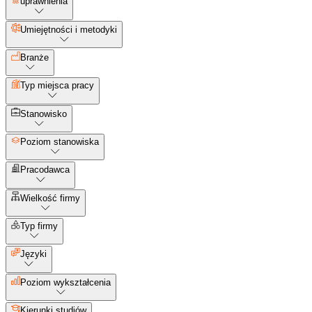
uprawnienia
Umiejętności i metodyki
Branże
Typ miejsca pracy
Stanowisko
Poziom stanowiska
Pracodawca
Wielkość firmy
Typ firmy
Języki
Poziom wykształcenia
Kierunki studiów