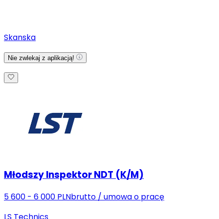
Skanska
Nie zwlekaj z aplikacją!
Młodszy Inspektor NDT (K/M)
5 600 - 6 000 PLN
brutto
/
umowa o pracę
LS Technics