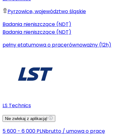
Pyrzowice, województwo śląskie
Badania nieniszczące (NDT)
Badania nieniszczące (NDT)
pełny etat
umowa o pracę
równoważny (12h)
LS Technics
Nie zwlekaj z aplikacją!
5 600 - 6 000 PLN
brutto
/
umowa o pracę