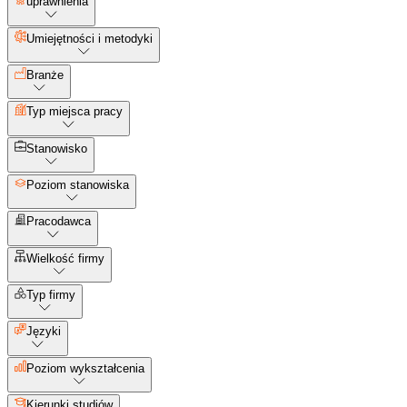
uprawnienia
Umiejętności i metodyki
Branże
Typ miejsca pracy
Stanowisko
Poziom stanowiska
Pracodawca
Wielkość firmy
Typ firmy
Języki
Poziom wykształcenia
Kierunki studiów