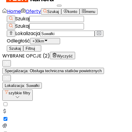
Home
Oferty
Szukaj
konto
menu
Szukaj
Szukaj
Lokalizacja
Odległość
+30km
Szukaj
Filtruj
WYBRANE OPCJE (
2
)
Wyczyść
Specjalizacja: Obsługa techniczna statków powietrznych
Lokalizacja: Suwałki
szybkie filtry