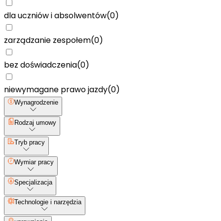
dla uczniów i absolwentów
(
0
)
zarządzanie zespołem
(
0
)
bez doświadczenia
(
0
)
niewymagane prawo jazdy
(
0
)
Wynagrodzenie
Rodzaj umowy
Tryb pracy
Wymiar pracy
Specjalizacja
Technologie i narzędzia