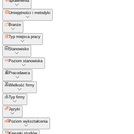
uprawnienia
Umiejętności i metodyki
Branże
Typ miejsca pracy
Stanowisko
Poziom stanowiska
Pracodawca
Wielkość firmy
Typ firmy
Języki
Poziom wykształcenia
Kierunki studiów