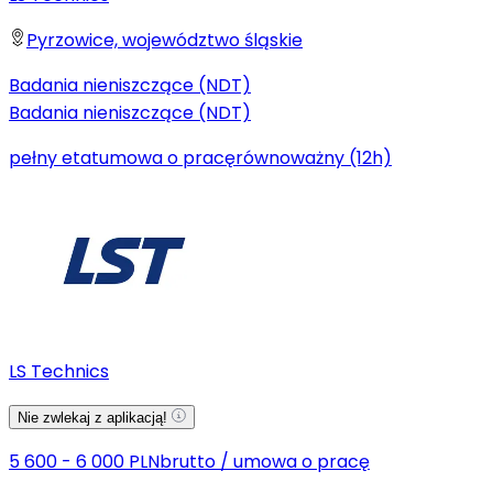
Pyrzowice, województwo śląskie
Badania nieniszczące (NDT)
Badania nieniszczące (NDT)
pełny etat
umowa o pracę
równoważny (12h)
LS Technics
Nie zwlekaj z aplikacją!
5 600 - 6 000 PLN
brutto
/
umowa o pracę