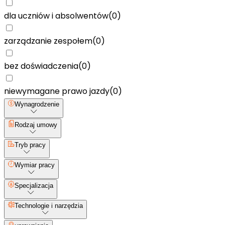
dla uczniów i absolwentów
(
0
)
zarządzanie zespołem
(
0
)
bez doświadczenia
(
0
)
niewymagane prawo jazdy
(
0
)
Wynagrodzenie
Rodzaj umowy
Tryb pracy
Wymiar pracy
Specjalizacja
Technologie i narzędzia