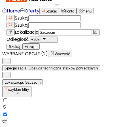
Home
Oferty
Szukaj
konto
menu
Szukaj
Szukaj
Lokalizacja
Odległość
+30km
Szukaj
Filtruj
WYBRANE OPCJE (
2
)
Wyczyść
Specjalizacja: Obsługa techniczna statków powietrznych
Lokalizacja: Szczecin
szybkie filtry