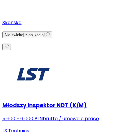
Skanska
Nie zwlekaj z aplikacją!
Młodszy Inspektor NDT (K/M)
5 600 - 6 000 PLN
brutto
/
umowa o pracę
LS Technics