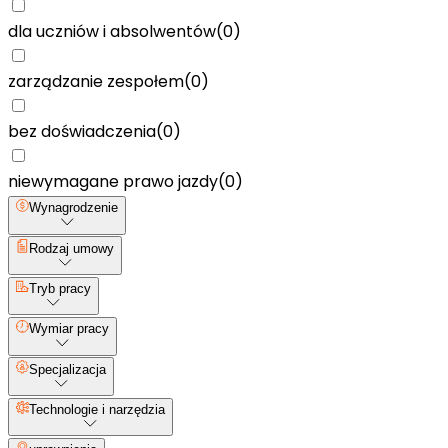
dla uczniów i absolwentów
(
0
)
zarządzanie zespołem
(
0
)
bez doświadczenia
(
0
)
niewymagane prawo jazdy
(
0
)
Wynagrodzenie
Rodzaj umowy
Tryb pracy
Wymiar pracy
Specjalizacja
Technologie i narzędzia