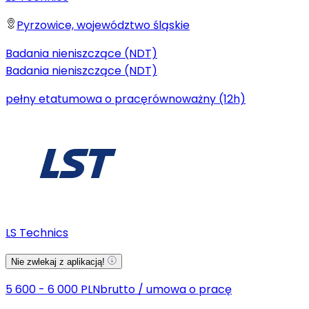
Pyrzowice, województwo śląskie
Badania nieniszczące (NDT)
Badania nieniszczące (NDT)
pełny etat
umowa o pracę
równoważny (12h)
LS Technics
Nie zwlekaj z aplikacją!
5 600 - 6 000 PLN
brutto
/
umowa o pracę