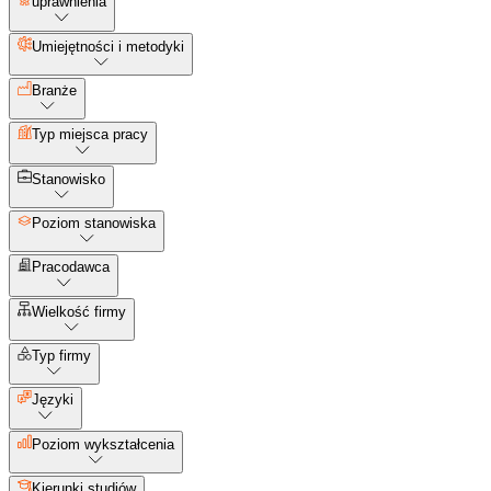
uprawnienia
Umiejętności i metodyki
Branże
Typ miejsca pracy
Stanowisko
Poziom stanowiska
Pracodawca
Wielkość firmy
Typ firmy
Języki
Poziom wykształcenia
Kierunki studiów