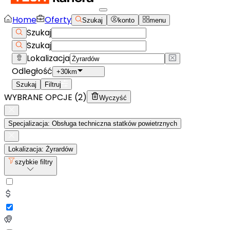
Home
Oferty
Szukaj
konto
menu
Szukaj
Szukaj
Lokalizacja
Odległość
+30km
Szukaj
Filtruj
WYBRANE OPCJE (
2
)
Wyczyść
Specjalizacja: Obsługa techniczna statków powietrznych
Lokalizacja: Żyrardów
szybkie filtry