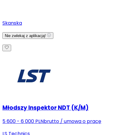
Skanska
Nie zwlekaj z aplikacją!
Młodszy Inspektor NDT (K/M)
5 600 - 6 000 PLN
brutto
/
umowa o pracę
LS Technics