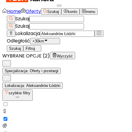
Home
Oferty
Szukaj
konto
menu
Szukaj
Szukaj
Lokalizacja
Odległość
+30km
Szukaj
Filtruj
WYBRANE OPCJE (
2
)
Wyczyść
Specjalizacja: Oferty i przetargi
Lokalizacja: Aleksandrów Łódzki
szybkie filtry