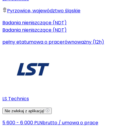
Pyrzowice, województwo śląskie
Badania nieniszczące (NDT)
Badania nieniszczące (NDT)
pełny etat
umowa o pracę
równoważny (12h)
LS Technics
Nie zwlekaj z aplikacją!
5 600 - 6 000 PLN
brutto
/
umowa o pracę