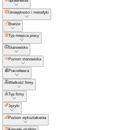
uprawnienia
Umiejętności i metodyki
Branże
Typ miejsca pracy
Stanowisko
Poziom stanowiska
Pracodawca
Wielkość firmy
Typ firmy
Języki
Poziom wykształcenia
Kierunki studiów