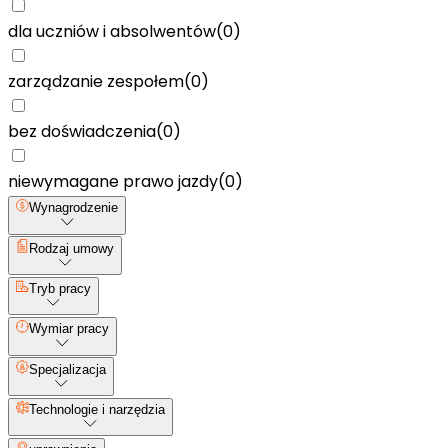
dla uczniów i absolwentów
(
0
)
zarządzanie zespołem
(
0
)
bez doświadczenia
(
0
)
niewymagane prawo jazdy
(
0
)
Wynagrodzenie
Rodzaj umowy
Tryb pracy
Wymiar pracy
Specjalizacja
Technologie i narzędzia