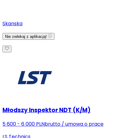
Skanska
Nie zwlekaj z aplikacją!
Młodszy Inspektor NDT (K/M)
5 600 - 6 000 PLN
brutto
/
umowa o pracę
LS Technics