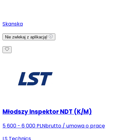
Skanska
Nie zwlekaj z aplikacją!
Młodszy Inspektor NDT (K/M)
5 600 - 6 000 PLN
brutto
/
umowa o pracę
LS Technics