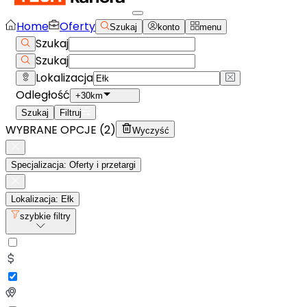
Home
Oferty
Szukaj
konto
menu
Szukaj
Szukaj
Lokalizacja
Odległość
+30km
Szukaj
Filtruj
WYBRANE OPCJE (
2
)
Wyczyść
Specjalizacja: Oferty i przetargi
Lokalizacja: Ełk
szybkie filtry