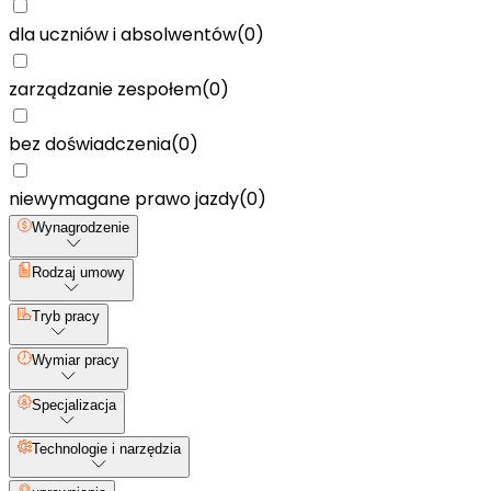
dla uczniów i absolwentów
(
0
)
zarządzanie zespołem
(
0
)
bez doświadczenia
(
0
)
niewymagane prawo jazdy
(
0
)
Wynagrodzenie
Rodzaj umowy
Tryb pracy
Wymiar pracy
Specjalizacja
Technologie i narzędzia