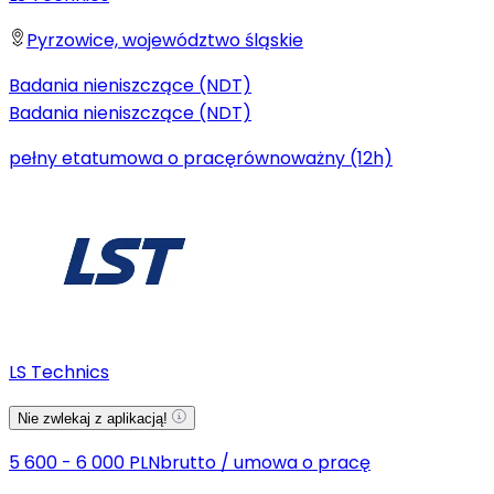
Pyrzowice, województwo śląskie
Badania nieniszczące (NDT)
Badania nieniszczące (NDT)
pełny etat
umowa o pracę
równoważny (12h)
LS Technics
Nie zwlekaj z aplikacją!
5 600 - 6 000 PLN
brutto
/
umowa o pracę