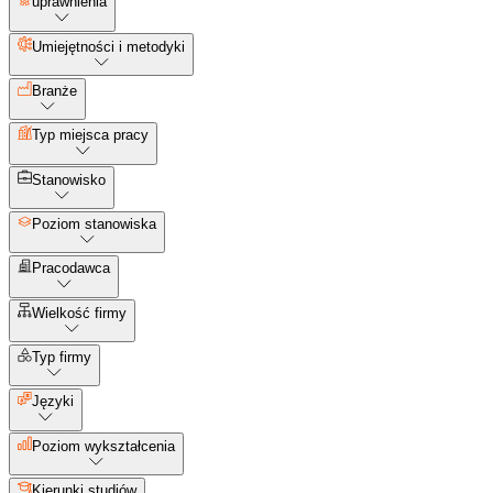
uprawnienia
Umiejętności i metodyki
Branże
Typ miejsca pracy
Stanowisko
Poziom stanowiska
Pracodawca
Wielkość firmy
Typ firmy
Języki
Poziom wykształcenia
Kierunki studiów