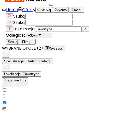
Home
Oferty
Szukaj
konto
menu
Szukaj
Szukaj
Lokalizacja
Odległość
+30km
Szukaj
Filtruj
WYBRANE OPCJE (
2
)
Wyczyść
Specjalizacja: Oferty i przetargi
Lokalizacja: Gaworzyce
szybkie filtry