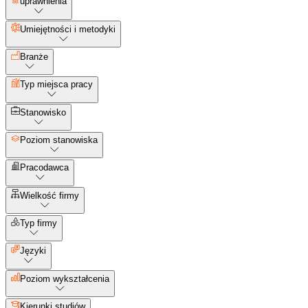
uprawnienia
Umiejętności i metodyki
Branże
Typ miejsca pracy
Stanowisko
Poziom stanowiska
Pracodawca
Wielkość firmy
Typ firmy
Języki
Poziom wykształcenia
Kierunki studiów