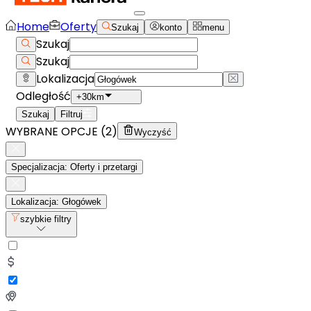
Home
Oferty
Szukaj
konto
menu
Szukaj
Szukaj
Lokalizacja
Odległość
+30km
Szukaj
Filtruj
WYBRANE OPCJE (
2
)
Wyczyść
Specjalizacja: Oferty i przetargi
Lokalizacja: Głogówek
szybkie filtry