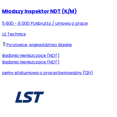
Młodszy Inspektor NDT (K/M)
5 600 - 6 000 PLN
brutto
/
umowa o pracę
LS Technics
Pyrzowice, województwo śląskie
Badania nieniszczące (NDT)
Badania nieniszczące (NDT)
pełny etat
umowa o pracę
równoważny (12h)