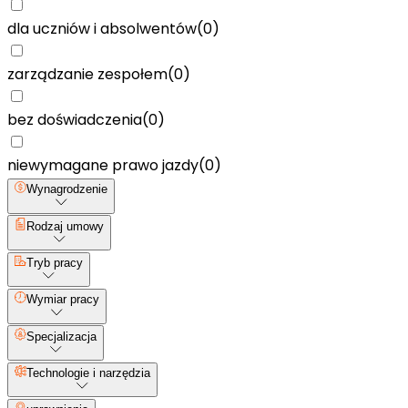
dla uczniów i absolwentów
(
0
)
zarządzanie zespołem
(
0
)
bez doświadczenia
(
0
)
niewymagane prawo jazdy
(
0
)
Wynagrodzenie
Rodzaj umowy
Tryb pracy
Wymiar pracy
Specjalizacja
Technologie i narzędzia