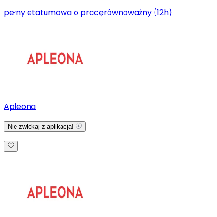
pełny etat
umowa o pracę
równoważny (12h)
Apleona
Nie zwlekaj z aplikacją!