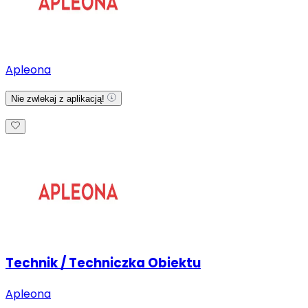
Apleona
Nie zwlekaj z aplikacją!
Technik / Techniczka Obiektu
Apleona