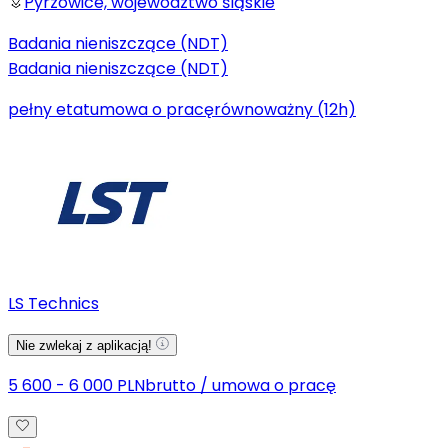
Pyrzowice, województwo śląskie
Badania nieniszczące (NDT)
Badania nieniszczące (NDT)
pełny etat
umowa o pracę
równoważny (12h)
LS Technics
Nie zwlekaj z aplikacją!
5 600 - 6 000 PLN
brutto
/
umowa o pracę