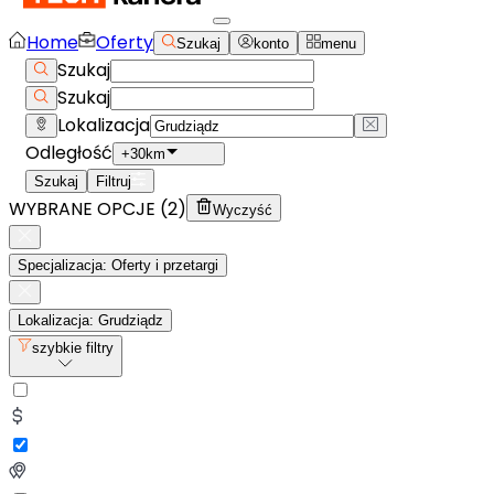
Home
Oferty
Szukaj
konto
menu
Szukaj
Szukaj
Lokalizacja
Odległość
+30km
Szukaj
Filtruj
WYBRANE OPCJE (
2
)
Wyczyść
Specjalizacja: Oferty i przetargi
Lokalizacja: Grudziądz
szybkie filtry