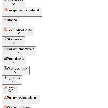
uprawnienia
Umiejętności i metodyki
Branże
Typ miejsca pracy
Stanowisko
Poziom stanowiska
Pracodawca
Wielkość firmy
Typ firmy
Języki
Poziom wykształcenia
Kierunki studiów