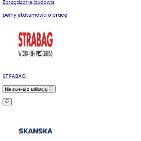
Zarządzanie budową
pełny etat
umowa o pracę
STRABAG
Nie zwlekaj z aplikacją!