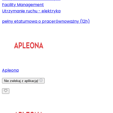
Facility Management
Utrzymanie ruchu - elektryka
pełny etat
umowa o pracę
równoważny (12h)
Apleona
Nie zwlekaj z aplikacją!