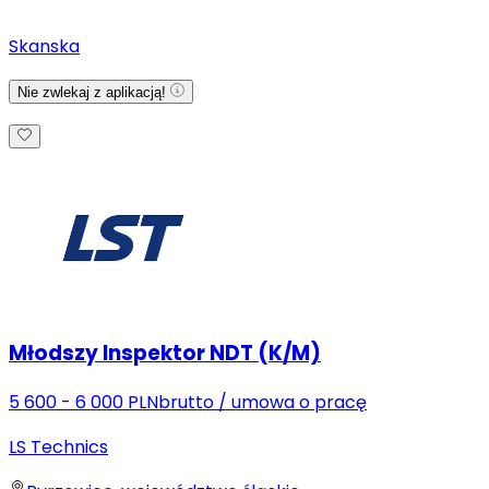
Skanska
Nie zwlekaj z aplikacją!
Młodszy Inspektor NDT (K/M)
5 600 - 6 000 PLN
brutto
/
umowa o pracę
LS Technics