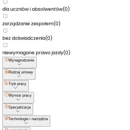
dla uczniów i absolwentów
(
0
)
zarządzanie zespołem
(
0
)
bez doświadczenia
(
0
)
niewymagane prawo jazdy
(
0
)
Wynagrodzenie
Rodzaj umowy
Tryb pracy
Wymiar pracy
Specjalizacja
Technologie i narzędzia