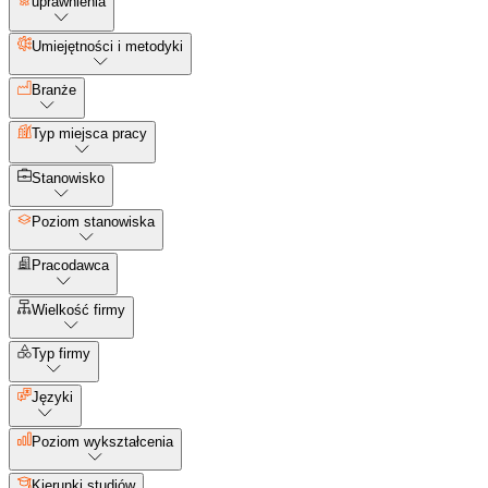
uprawnienia
Umiejętności i metodyki
Branże
Typ miejsca pracy
Stanowisko
Poziom stanowiska
Pracodawca
Wielkość firmy
Typ firmy
Języki
Poziom wykształcenia
Kierunki studiów