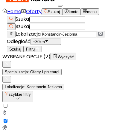
Home
Oferty
Szukaj
konto
menu
Szukaj
Szukaj
Lokalizacja
Odległość
+30km
Szukaj
Filtruj
WYBRANE OPCJE (
2
)
Wyczyść
Specjalizacja: Oferty i przetargi
Lokalizacja: Konstancin-Jeziorna
szybkie filtry