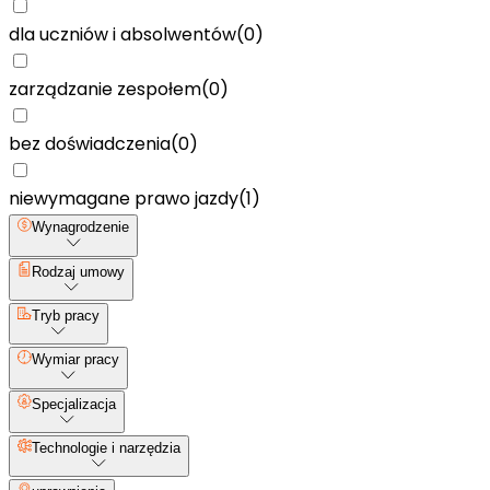
dla uczniów i absolwentów
(
0
)
zarządzanie zespołem
(
0
)
bez doświadczenia
(
0
)
niewymagane prawo jazdy
(
1
)
Wynagrodzenie
Rodzaj umowy
Tryb pracy
Wymiar pracy
Specjalizacja
Technologie i narzędzia