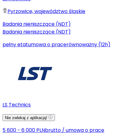
Pyrzowice, województwo śląskie
Badania nieniszczące (NDT)
Badania nieniszczące (NDT)
pełny etat
umowa o pracę
równoważny (12h)
LS Technics
Nie zwlekaj z aplikacją!
5 600 - 6 000 PLN
brutto
/
umowa o pracę