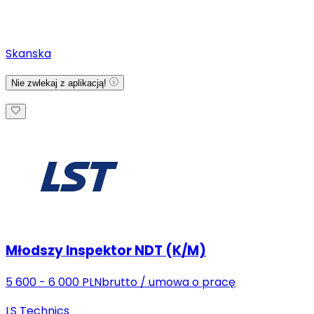
Skanska
Nie zwlekaj z aplikacją!
Młodszy Inspektor NDT (K/M)
5 600 - 6 000 PLN
brutto
/
umowa o pracę
LS Technics