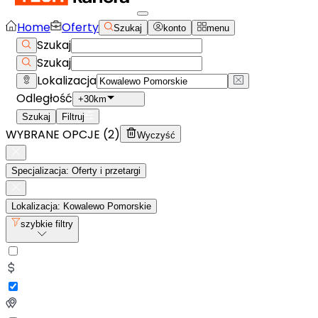
Home
Oferty
Szukaj
konto
menu
Szukaj
Szukaj
Lokalizacja
Odległość
+30km
Szukaj
Filtruj
WYBRANE OPCJE (
2
)
Wyczyść
Specjalizacja: Oferty i przetargi
Lokalizacja: Kowalewo Pomorskie
szybkie filtry