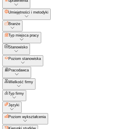
uprawnienia
Umiejętności i metodyki
Branże
Typ miejsca pracy
Stanowisko
Poziom stanowiska
Pracodawca
Wielkość firmy
Typ firmy
Języki
Poziom wykształcenia
Kierunki studiów