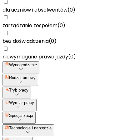
dla uczniów i absolwentów
(
0
)
zarządzanie zespołem
(
0
)
bez doświadczenia
(
0
)
niewymagane prawo jazdy
(
0
)
Wynagrodzenie
Rodzaj umowy
Tryb pracy
Wymiar pracy
Specjalizacja
Technologie i narzędzia