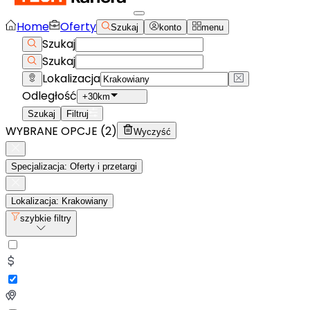
Home
Oferty
Szukaj
konto
menu
Szukaj
Szukaj
Lokalizacja
Odległość
+30km
Szukaj
Filtruj
WYBRANE OPCJE (
2
)
Wyczyść
Specjalizacja: Oferty i przetargi
Lokalizacja: Krakowiany
szybkie filtry