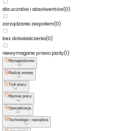
dla uczniów i absolwentów
(
0
)
zarządzanie zespołem
(
0
)
bez doświadczenia
(
0
)
niewymagane prawo jazdy
(
1
)
Wynagrodzenie
Rodzaj umowy
Tryb pracy
Wymiar pracy
Specjalizacja
Technologie i narzędzia