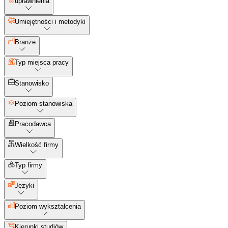
uprawnienia
Umiejętności i metodyki
Branże
Typ miejsca pracy
Stanowisko
Poziom stanowiska
Pracodawca
Wielkość firmy
Typ firmy
Języki
Poziom wykształcenia
Kierunki studiów