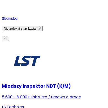
Skanska
Nie zwlekaj z aplikacją!
Młodszy Inspektor NDT (K/M)
5 600 - 6 000 PLN
brutto
/
umowa o pracę
LS Technics