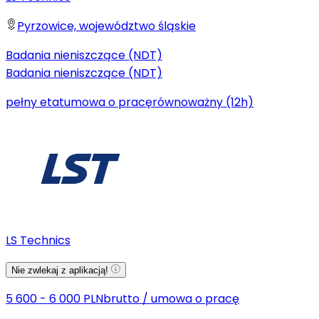
Pyrzowice, województwo śląskie
Badania nieniszczące (NDT)
Badania nieniszczące (NDT)
pełny etat
umowa o pracę
równoważny (12h)
LS Technics
Nie zwlekaj z aplikacją!
5 600 - 6 000 PLN
brutto
/
umowa o pracę