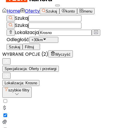
Home
Oferty
Szukaj
konto
menu
Szukaj
Szukaj
Lokalizacja
Odległość
+30km
Szukaj
Filtruj
WYBRANE OPCJE (
2
)
Wyczyść
Specjalizacja: Oferty i przetargi
Lokalizacja: Krosno
szybkie filtry