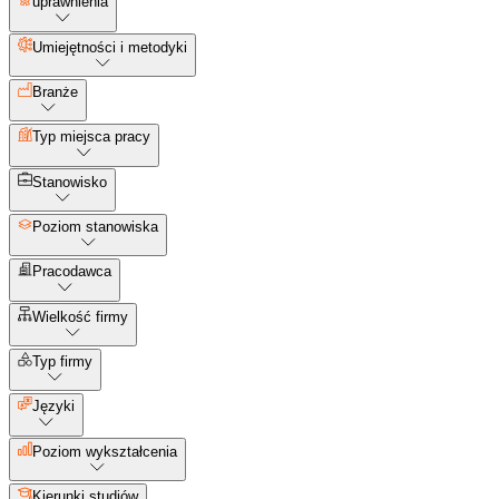
uprawnienia
Umiejętności i metodyki
Branże
Typ miejsca pracy
Stanowisko
Poziom stanowiska
Pracodawca
Wielkość firmy
Typ firmy
Języki
Poziom wykształcenia
Kierunki studiów