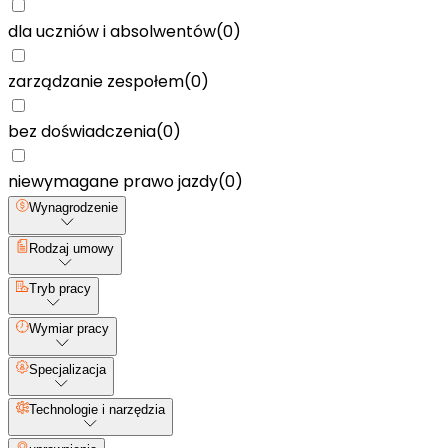
dla uczniów i absolwentów
(
0
)
zarządzanie zespołem
(
0
)
bez doświadczenia
(
0
)
niewymagane prawo jazdy
(
0
)
Wynagrodzenie
Rodzaj umowy
Tryb pracy
Wymiar pracy
Specjalizacja
Technologie i narzędzia