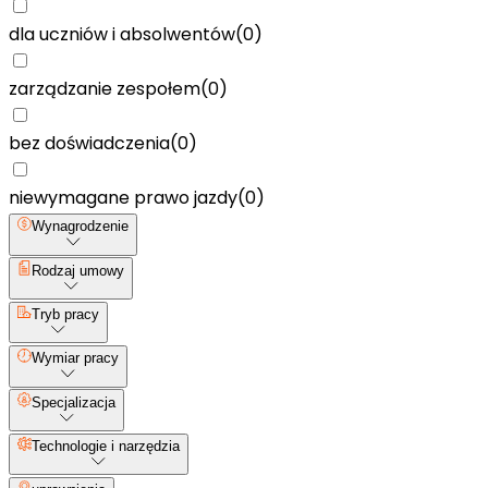
dla uczniów i absolwentów
(
0
)
zarządzanie zespołem
(
0
)
bez doświadczenia
(
0
)
niewymagane prawo jazdy
(
0
)
Wynagrodzenie
Rodzaj umowy
Tryb pracy
Wymiar pracy
Specjalizacja
Technologie i narzędzia