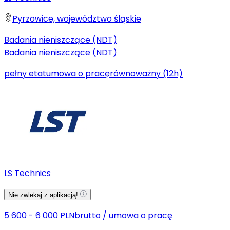
Pyrzowice, województwo śląskie
Badania nieniszczące (NDT)
Badania nieniszczące (NDT)
pełny etat
umowa o pracę
równoważny (12h)
LS Technics
Nie zwlekaj z aplikacją!
5 600 - 6 000 PLN
brutto
/
umowa o pracę