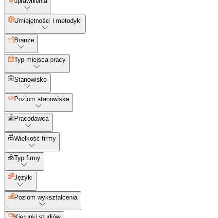
uprawnienia
Umiejętności i metodyki
Branże
Typ miejsca pracy
Stanowisko
Poziom stanowiska
Pracodawca
Wielkość firmy
Typ firmy
Języki
Poziom wykształcenia
Kierunki studiów