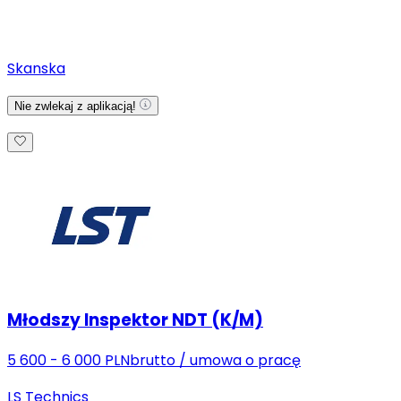
Skanska
Nie zwlekaj z aplikacją!
Młodszy Inspektor NDT (K/M)
5 600 - 6 000 PLN
brutto
/
umowa o pracę
LS Technics