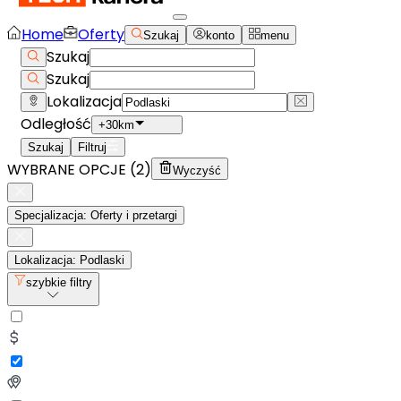
Home
Oferty
Szukaj
konto
menu
Szukaj
Szukaj
Lokalizacja
Odległość
+30km
Szukaj
Filtruj
WYBRANE OPCJE (
2
)
Wyczyść
Specjalizacja: Oferty i przetargi
Lokalizacja: Podlaski
szybkie filtry