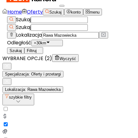
Home
Oferty
Szukaj
konto
menu
Szukaj
Szukaj
Lokalizacja
Odległość
+30km
Szukaj
Filtruj
WYBRANE OPCJE (
2
)
Wyczyść
Specjalizacja: Oferty i przetargi
Lokalizacja: Rawa Mazowiecka
szybkie filtry