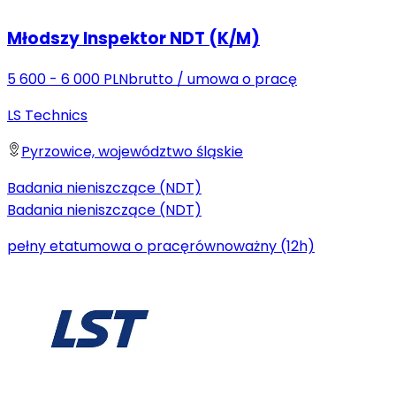
Młodszy Inspektor NDT (K/M)
5 600 - 6 000 PLN
brutto
/
umowa o pracę
LS Technics
Pyrzowice, województwo śląskie
Badania nieniszczące (NDT)
Badania nieniszczące (NDT)
pełny etat
umowa o pracę
równoważny (12h)