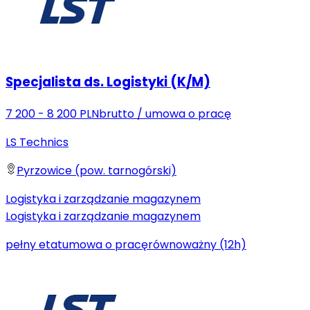
Specjalista ds. Logistyki (K/M)
7 200 - 8 200 PLN
brutto
/
umowa o pracę
LS Technics
Pyrzowice (pow. tarnogórski)
Logistyka i zarządzanie magazynem
Logistyka i zarządzanie magazynem
pełny etat
umowa o pracę
równoważny (12h)