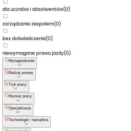
dla uczniów i absolwentów
(
0
)
zarządzanie zespołem
(
0
)
bez doświadczenia
(
0
)
niewymagane prawo jazdy
(
0
)
Wynagrodzenie
Rodzaj umowy
Tryb pracy
Wymiar pracy
Specjalizacja
Technologie i narzędzia