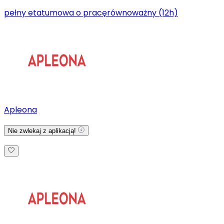
pełny etat
umowa o pracę
równoważny (12h)
Apleona
Nie zwlekaj z aplikacją!