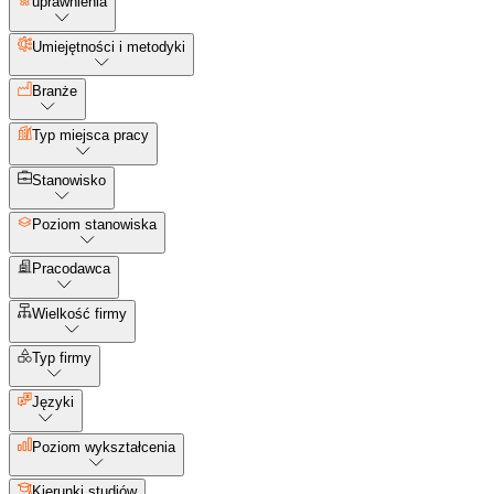
uprawnienia
Umiejętności i metodyki
Branże
Typ miejsca pracy
Stanowisko
Poziom stanowiska
Pracodawca
Wielkość firmy
Typ firmy
Języki
Poziom wykształcenia
Kierunki studiów