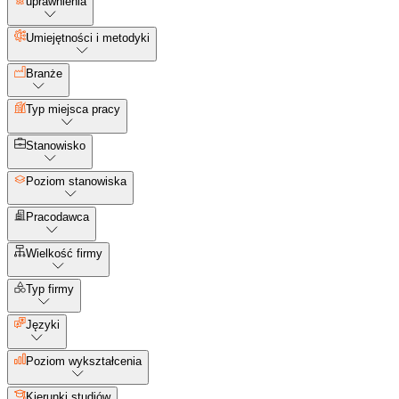
uprawnienia
Umiejętności i metodyki
Branże
Typ miejsca pracy
Stanowisko
Poziom stanowiska
Pracodawca
Wielkość firmy
Typ firmy
Języki
Poziom wykształcenia
Kierunki studiów