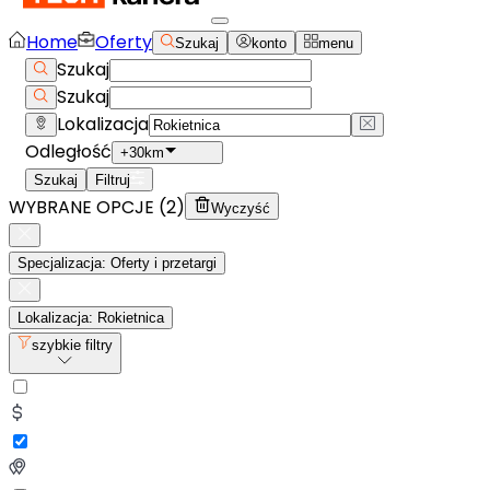
Home
Oferty
Szukaj
konto
menu
Szukaj
Szukaj
Lokalizacja
Odległość
+30km
Szukaj
Filtruj
WYBRANE OPCJE (
2
)
Wyczyść
Specjalizacja: Oferty i przetargi
Lokalizacja: Rokietnica
szybkie filtry