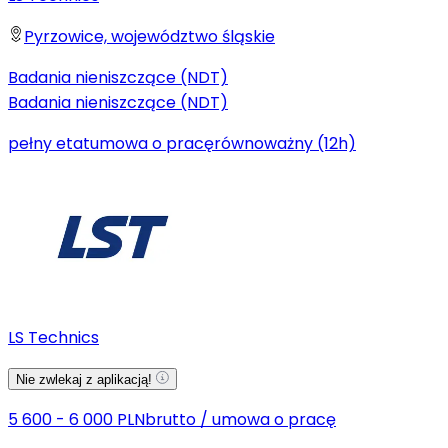
Pyrzowice, województwo śląskie
Badania nieniszczące (NDT)
Badania nieniszczące (NDT)
pełny etat
umowa o pracę
równoważny (12h)
LS Technics
Nie zwlekaj z aplikacją!
5 600 - 6 000 PLN
brutto
/
umowa o pracę