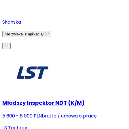
Skanska
Nie zwlekaj z aplikacją!
Młodszy Inspektor NDT (K/M)
5 600 - 6 000 PLN
brutto
/
umowa o pracę
LS Technics