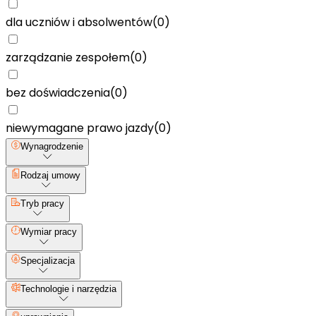
dla uczniów i absolwentów
(
0
)
zarządzanie zespołem
(
0
)
bez doświadczenia
(
0
)
niewymagane prawo jazdy
(
0
)
Wynagrodzenie
Rodzaj umowy
Tryb pracy
Wymiar pracy
Specjalizacja
Technologie i narzędzia