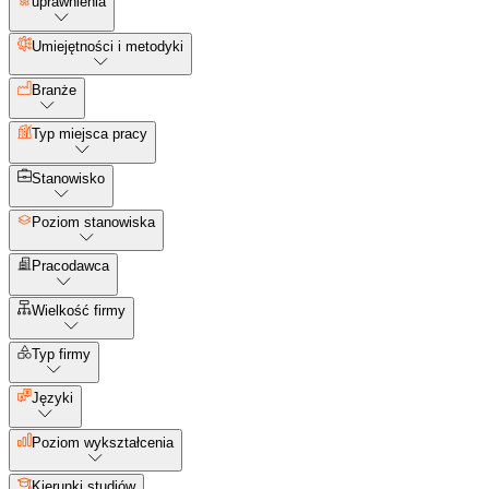
uprawnienia
Umiejętności i metodyki
Branże
Typ miejsca pracy
Stanowisko
Poziom stanowiska
Pracodawca
Wielkość firmy
Typ firmy
Języki
Poziom wykształcenia
Kierunki studiów