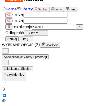
Home
Oferty
Szukaj
konto
menu
Szukaj
Szukaj
Lokalizacja
Odległość
+30km
Szukaj
Filtruj
WYBRANE OPCJE (
2
)
Wyczyść
Specjalizacja: Oferty i przetargi
Lokalizacja: Siedlce
szybkie filtry