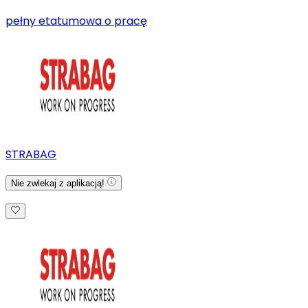
pełny etat
umowa o pracę
STRABAG
Nie zwlekaj z aplikacją!