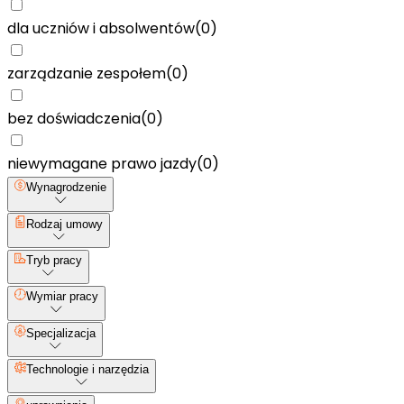
dla uczniów i absolwentów
(
0
)
zarządzanie zespołem
(
0
)
bez doświadczenia
(
0
)
niewymagane prawo jazdy
(
0
)
Wynagrodzenie
Rodzaj umowy
Tryb pracy
Wymiar pracy
Specjalizacja
Technologie i narzędzia