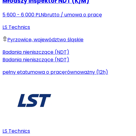
Młodszy Inspektor NDT (K/M)
5 600 - 6 000 PLN
brutto
/
umowa o pracę
LS Technics
Pyrzowice, województwo śląskie
Badania nieniszczące (NDT)
Badania nieniszczące (NDT)
pełny etat
umowa o pracę
równoważny (12h)
LS Technics